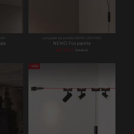
nguaggio PHP. Si
 per mantenere le
 un numero generato
ato può essere
mantenere uno stato
INI
Lampade da parete NEMO LIGHTING
ala
NEMO Fox parete
491,05 €
701,50 €
ersal Analytics, che
zionamento del sito
nalisi più
-40%
 viene utilizzato
ro generato in
ncluso in ogni
lare i dati di
lisi dei siti.
 Memorizza e
ta e viene utilizzato
di pagina.
ersal Analytics,
imitare la frequenza
 ad alto traffico.
cs per mantenere lo