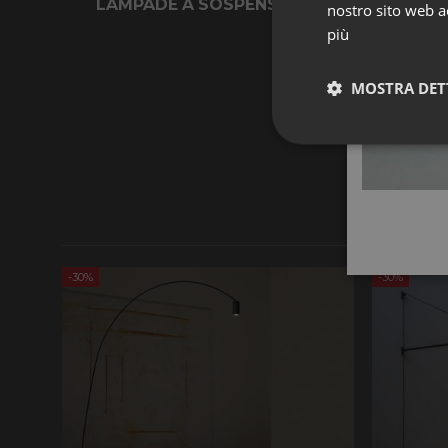
LAMPADE A SOSPENSIONE
LA
nostro sito web ac
più
MOSTRA DET
Strettament
-30%
-30%
I cookie strettamente
dell'account. Il sito
Nome
CookieScriptConse