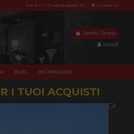
EUR €
Lista dei desideri (
0
)
Compara (
0
)
Carrello
/
Empty
Accedi
TA
BLOG
INFORMAZIONI
 I TUOI ACQUISTI