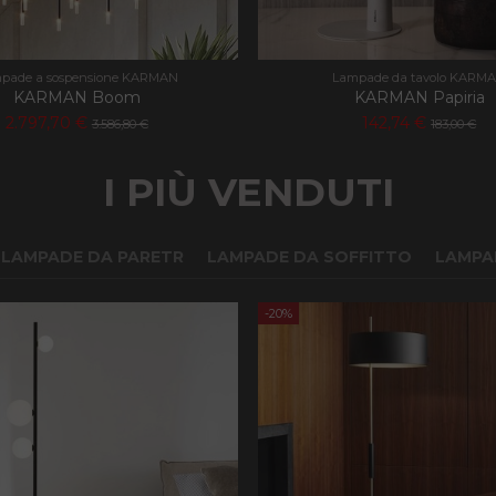
pade a sospensione KARMAN
Lampade da tavolo KARM
KARMAN Boom
KARMAN Papiria
2.797,70 €
142,74 €
3.586,80 €
183,00 €
I PIÙ VENDUTI
LAMPADE DA PARETR
LAMPADE DA SOFFITTO
LAMPA
-20%