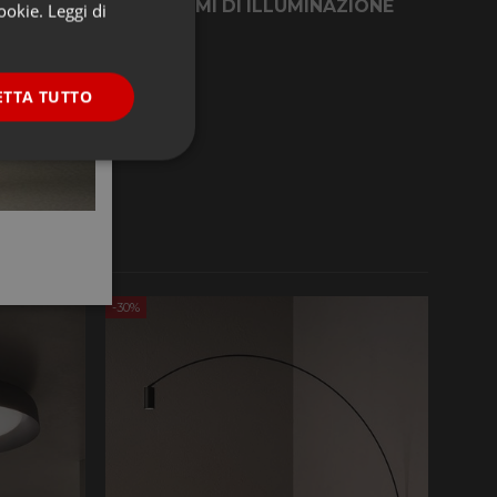
NCASSO
SISTEMI DI ILLUMINAZIONE
cookie.
Leggi di
ETTA TUTTO
E
onalità
-30%
e la gestione
ookie-Script.com per
dei visitatori. È
-Script.com funzioni