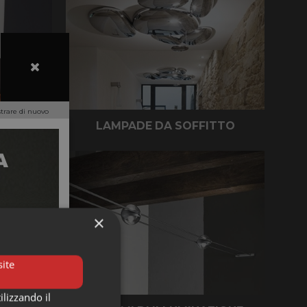
rare di nuovo
TE
LAMPADE DA SOFFITTO
×
ite
ilizzando il