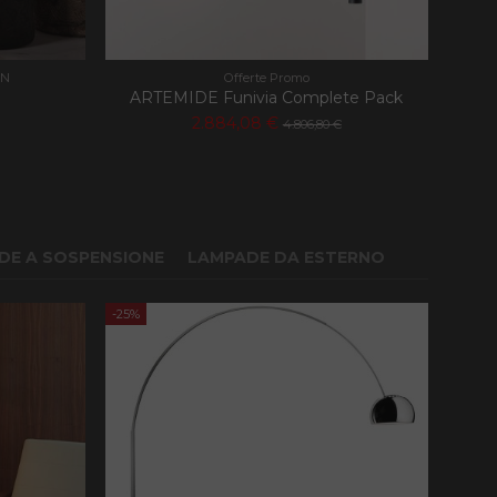
AN
Offerte Promo
ARTEMIDE Funivia Complete Pack
2.884,08 €
4.806,80 €
DE A SOSPENSIONE
LAMPADE DA ESTERNO
-25%