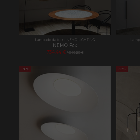
PHPSESSID
Lampade da terra NEMO LIGHTING
Lamp
NEMO Fox
734,44 €
1.049,20 €
Nome
Nome
_ga
PrestaShop-[abcdef
-30%
-22%
_gid
_gat
_ga_KEQLFFEDKH