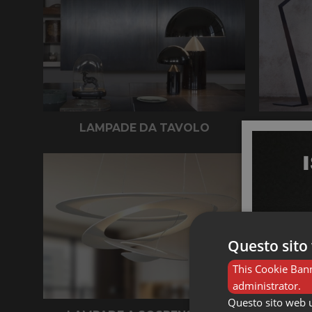
LAMPADE DA TAVOLO
L
Questo sito 
This Cookie Bann
administrator.
Questo sito web ut