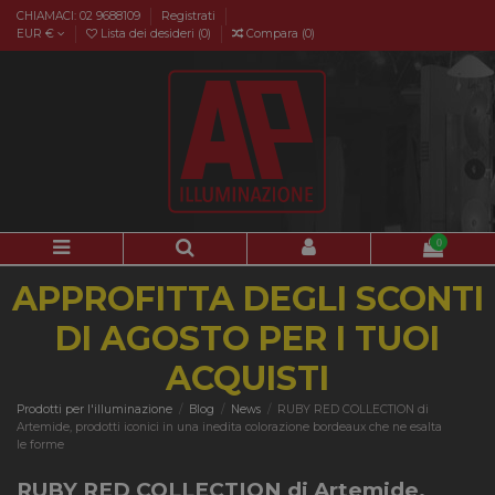
CHIAMACI: 02 9688109
Registrati
EUR €
Lista dei desideri (
0
)
Compara (
0
)
0
APPROFITTA DEGLI SCONTI
DI AGOSTO PER I TUOI
ACQUISTI
Prodotti per l'illuminazione
Blog
News
RUBY RED COLLECTION di
Artemide, prodotti iconici in una inedita colorazione bordeaux che ne esalta
le forme
RUBY RED COLLECTION di Artemide,