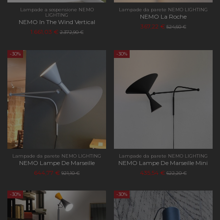
aggiorna 
valore un
Lampade a sospensione NEMO
Lampade da parete NEMO LIGHTING
LIGHTING
NEMO La Roche
per ogni p
NEMO In The Wind Vertical
visitata e 
367,22 €
524,60 €
utilizzato 
1.661,03 €
2.372,90 €
contare e 
traccia del
visualizzaz
-30%
-30%
pagina.
_gat
58
Questo no
Google LLC
secondi
cookie è
.apilluminazione.com
associato 
Google
Universal
Analytics,
secondo l
document
viene utili
per limitar
frequenza 
richieste,
limitando 
Lampade da parete NEMO LIGHTING
Lampade da parete NEMO LIGHTING
raccolta di
NEMO Lampe De Marseille
NEMO Lampe De Marseille Mini
su siti ad 
644,77 €
435,54 €
921,10 €
622,20 €
traffico.
_ga_KEQLFFEDKH
.apilluminazione.com
1 anno 1
Questo co
-30%
-30%
mese
viene utili
da Google
Analytics 
mantenere