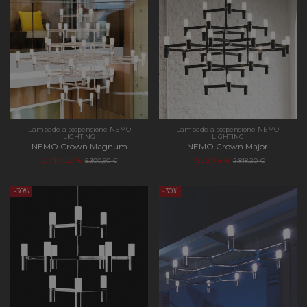
Lampade a sospensione NEMO
Lampade a sospensione NEMO
LIGHTING
LIGHTING
NEMO Crown Magnum
NEMO Crown Major
3.710,63 €
1.972,74 €
5.300,90 €
2.818,20 €
-30%
-30%