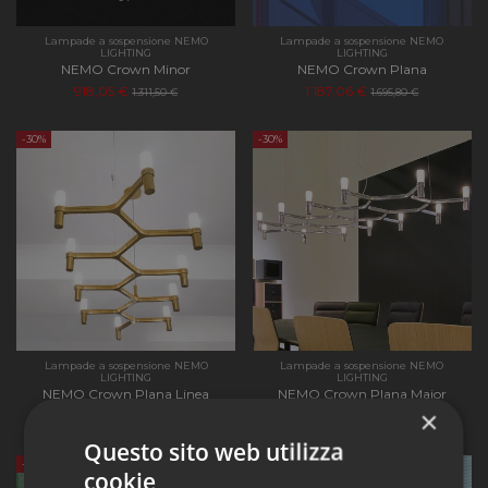
Lampade a sospensione NEMO
Lampade a sospensione NEMO
LIGHTING
LIGHTING
NEMO Crown Minor
NEMO Crown Plana
918,05 €
1.187,06 €
1.311,50 €
1.695,80 €
-30%
-30%
Lampade a sospensione NEMO
Lampade a sospensione NEMO
LIGHTING
LIGHTING
NEMO Crown Plana Linea
NEMO Crown Plana Major
×
1.054,69 €
1.503,04 €
1.506,70 €
2.147,20 €
Questo sito web utilizza
-30%
-30%
cookie