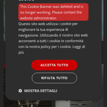
This Cookie Banner was deleted and is
no longer working. Please contact the
website administrator.
Questo sito web utilizza i cookie per
migliorare la tua esperienza di
navigazione. Utilizzando il nostro sito web
acconsenti a tutti i cookie in conformità
Lampade a sospensione NEMO
Lampade a sospensione NEMO
con la nostra policy per i cookie.
Leggi di
LIGHTING
LIGHTING
NEMO Crown Plana Mega
NEMO Crown Plana Minor
più
1.456,07 €
1.302,35 €
2.080,10 €
1.860,50 €
ACCETTA TUTTO
-30%
-30%
RIFIUTA TUTTO
MOSTRA DETTAGLI
Strettamente
Performance
necessari