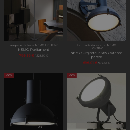
stato della
sessione.
Lampade da terra NEMO LIGHTING
Lampade da esterno NEMO
LIGHTING
NEMO Parliament
NEMO Projecteur 365 Outdoor
789,95 €
1.128,50 €
parete
696,01 €
994,30 €
-30%
-30%