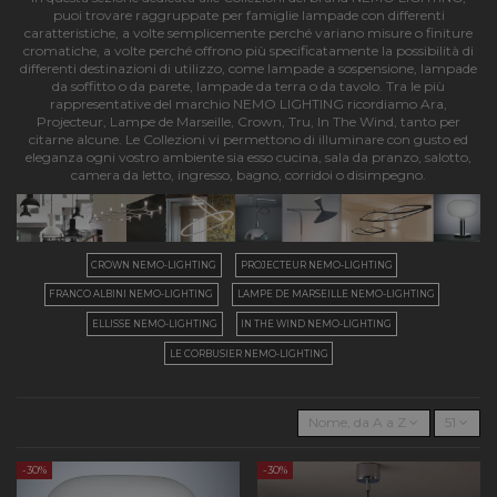
puoi trovare raggruppate per famiglie lampade con differenti
caratteristiche, a volte semplicemente perché variano misure o finiture
cromatiche, a volte perché offrono più specificatamente la possibilità di
differenti destinazioni di utilizzo, come lampade a sospensione, lampade
da soffitto o da parete, lampade da terra o da tavolo. Tra le più
rappresentative del marchio NEMO LIGHTING ricordiamo Ara,
Projecteur, Lampe de Marseille, Crown, Tru, In The Wind, tanto per
citarne alcune. Le Collezioni vi permettono di illuminare con gusto ed
eleganza ogni vostro ambiente sia esso cucina, sala da pranzo, salotto,
camera da letto, ingresso, bagno, corridoi o disimpegno.
CROWN NEMO-LIGHTING
PROJECTEUR NEMO-LIGHTING
FRANCO ALBINI NEMO-LIGHTING
LAMPE DE MARSEILLE NEMO-LIGHTING
ELLISSE NEMO-LIGHTING
IN THE WIND NEMO-LIGHTING
LE CORBUSIER NEMO-LIGHTING
Nome, da A a Z
51
-30%
-30%