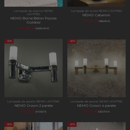
Lampade da esterno NEMO
Lampade da tavolo NEMO LIGHTING
LIGHTING
NEMO Cabanon
NEMO Borne Béton Piccola
341,60 €
488,00 €
Outdoor
700,28 €
1.000,40 €
-30%
-30%
Lampade da parete NEMO LIGHTING
Lampade da parete NEMO LIGHTING
NEMO Crown 2 parete
NEMO Crown 4 parete
239,12 €
371,49 €
341,60 €
530,70 €
-30%
-30%