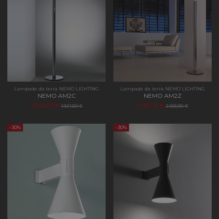
Lampade da terra NEMO LIGHTING
Lampade da terra NEMO LIGHTING
NEMO AM2C
NEMO AM2Z
1.345,05 €
1.789,13 €
1.921,50 €
2.555,90 €
-30%
-30%