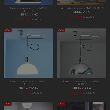
Lampade a sospensione NEMO
Lampade da tavolo NEMO LIGHTING
LIGHTING
NEMO AS1C
NEMO AM4Z
939,40 €
1.342,00 €
1.067,50 €
1.525,00 €
-30%
-30%
Lampade a sospensione NEMO
Lampade a sospensione NEMO
LIGHTING
LIGHTING
NEMO AS41C
NEMO AS41Z
1.332,24 €
1.716,54 €
1.903,20 €
2.452,20 €
-30%
-30%