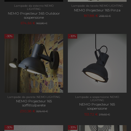
Lampade da esterno NEMO
Lampade da tavolo NEMO LIGHTING
LIGHTING
NEMO Projecteur 165 Pinza
NEMO Projecteur 365 Outdoor
187,88 €
268,40 €
sospensione
674,66 €
963,80 €
-30%
-30%
Lampade da parete NEMO LIGHTING
Lampade a sospensione NEMO
LIGHTING
NEMO Projecteur 165
NEMO Projecteur 165
soffitto/parete
sospensione
230,58 €
329,40 €
153,72 €
219,60 €
-30%
-30%