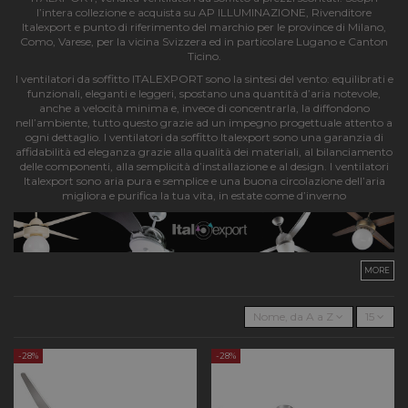
l’intera collezione e acquista su AP ILLUMINAZIONE, Rivenditore
Italexport e punto di riferimento del marchio per le province di Milano,
Como, Varese, per la vicina Svizzera ed in particolare Lugano e Canton
Ticino.
I ventilatori da soffitto ITALEXPORT sono la sintesi del vento: equilibrati e
funzionali, eleganti e leggeri, spostano una quantità d’aria notevole,
anche a velocità minima e, invece di concentrarla, la diffondono
nell’ambiente, tutto questo grazie ad un impegno progettuale attento a
ogni dettaglio. I ventilatori da soffitto Italexport sono una garanzia di
affidabilità ed eleganza grazie alla qualità dei materiali, al bilanciamento
delle componenti, alla semplicità d’installazione e al design. I ventilatori
Italexport sono aria pura e semplice e una buona circolazione dell’aria
migliora e purifica la tua vita, in estate come d’inverno
MORE
Nome, da A a Z
15
-28%
-28%