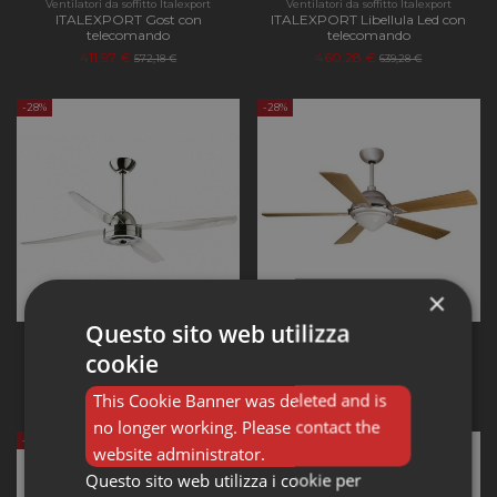
Ventilatori da soffitto Italexport
Ventilatori da soffitto Italexport
ITALEXPORT Gost con
ITALEXPORT Libellula Led con
telecomando
telecomando
411,97 €
460,28 €
572,18 €
639,28 €
-28%
-28%
×
Questo sito web utilizza
Ventilatori da soffitto Italexport
Ventilatori da soffitto Italexport
ITALEXPORT Libellula senza
ITALEXPORT Maestrale con
cookie
luce con telecomando
telecomando
447,98 €
574,47 €
622,20 €
797,88 €
This Cookie Banner was deleted and is
no longer working. Please contact the
-28%
-28%
website administrator.
Questo sito web utilizza i cookie per