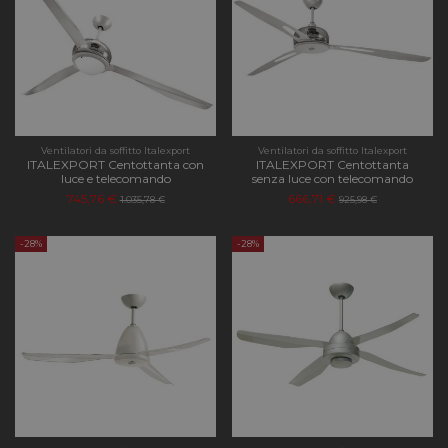
Ventilatori da soffitto Italexport
Ventilatori da soffitto Italexport
ITALEXPORT Centottanta con
ITALEXPORT Centottanta
luce e telecomando
senza luce con telecomando
745,76 €
666,71 €
1.035,78 €
925,98 €
-28%
-28%