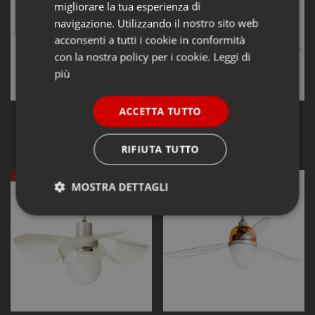
migliorare la tua esperienza di
navigazione. Utilizzando il nostro sito web
acconsenti a tutti i cookie in conformità
con la nostra policy per i cookie.
Leggi di
più
ACCETTA TUTTO
Ventilatori da soffitto Italexport
Ventilatori da soffitto Italexport
ITALEXPORT Remida con
ITALEXPORT Sfera con
telecomando
telecomando
556,91 €
499,81 €
773,48 €
694,18 €
RIFIUTA TUTTO
-28%
-28%
MOSTRA DETTAGLI
Strettamente
Performance
necessari
Funzionalità