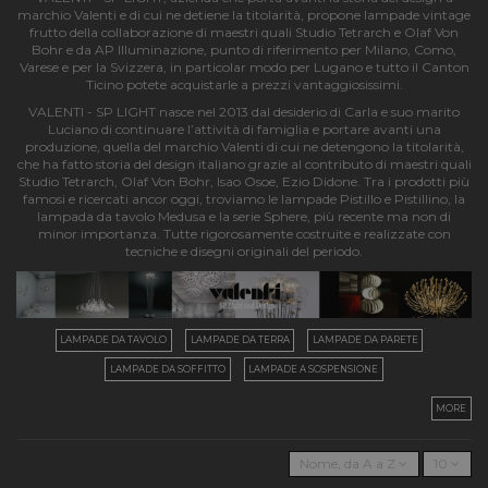
marchio Valenti e di cui ne detiene la titolarità, propone lampade vintage
frutto della collaborazione di maestri quali Studio Tetrarch e Olaf Von
Bohr e da AP Illuminazione, punto di riferimento per Milano, Como,
Varese e per la Svizzera, in particolar modo per Lugano e tutto il Canton
Ticino potete acquistarle a prezzi vantaggiosissimi.
VALENTI - SP LIGHT nasce nel 2013 dal desiderio di Carla e suo marito
Luciano di continuare l’attività di famiglia e portare avanti una
produzione, quella del marchio Valenti di cui ne detengono la titolarità,
che ha fatto storia del design italiano grazie al contributo di maestri quali
Studio Tetrarch, Olaf Von Bohr, Isao Osoe, Ezio Didone. Tra i prodotti più
famosi e ricercati ancor oggi, troviamo le lampade Pistillo e Pistillino, la
lampada da tavolo Medusa e la serie Sphere, più recente ma non di
minor importanza. Tutte rigorosamente costruite e realizzate con
tecniche e disegni originali del periodo.
LAMPADE DA TAVOLO
LAMPADE DA TERRA
LAMPADE DA PARETE
LAMPADE DA SOFFITTO
LAMPADE A SOSPENSIONE
MORE
Nome, da A a Z
10