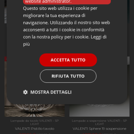
website administrator.
Questo sito web utilizza i cookie per
migliorare la tua esperienza di
navigazione. Utilizzando il nostro sito web
Lampade da tavolo VALENTI - SP
Lampade da soffitto VALENTI - SP
acconsenti a tutti i cookie in conformità
LIGHT
LIGHT
VALENTI Pistillino
VALENTI Pistillo parete/soffitto
con la nostra policy per i cookie.
Leggi di
tavolo/appoggio
805,20 €
1.006,50 €
più
271,33 €
339,16 €
ACCETTA TUTTO
-20%
-20%
RIFIUTA TUTTO
MOSTRA DETTAGLI
Strettamente
Performance
necessari
Lampade da tavolo VALENTI - SP
Lampade a sospensione VALENTI - SP
LIGHT
LIGHT
VALENTI Pistillo tavolo
VALENTI Sphere 19 sospensione
Funzionalità