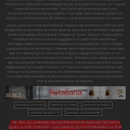
ma cerca di captare le nuove esigenze per anticipare il futuro. Un “nuovo
modo di illuminare le cose”, che non si accontenta di dare una
dimensione emozionale ai prodotti, ma crede nella necessità di fornire
soluzioni utili e funzionali all’abitare, cioè di emozionare con la ragione.
Le soluzioni luminose di Rotaliana nascono dal confronto continuo con
progettisti di provenienze molto diverse, sia culturali (architetti, designer,
artisti) che geografiche (Italia, Giappone, Corea, Svezia). Un progetto
multiforme che si nutre di suggestioni e visioni interdisciplinari
all’insegna dell’innovazione di prodotto e di processi per uno sviluppo
capace di durare nel tempo. Linee semplici e per questo molto ricercate
per non essere banali, che danno origine a disegni eccezionali in un
continuo confronto tra forma e funzione. Rotaliana non insegue le mode
per compiacere mercati standardizzati, ma cerca di captare le nuove
esigenze per anticipare il futuro. Un “nuovo modo di illuminare le cose”,
che non si accontenta di dare una dimensione emozionale ai prodotti,
ma crede nella necessità di fornire soluzioni utili e funzionali all’abitare,
cioè di emozionare con la ragione.
LAMPADE DA TAVOLO
LAMPADE DA TERRA
LAMPADE DA PARETE
LAMPADE DA SOFFITTO
LAMPADE A SOSPENSIONE
SE TRA LE LAMPADE DA NOI PROPOSTE NON HAI TROVATO
QUELLA CHE CERCAVI - CLICCANDO QUI PUOI INVIARCI LA TUA