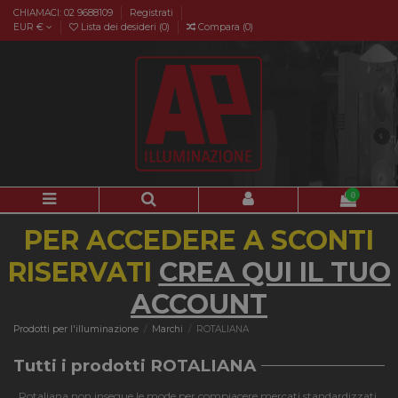
CHIAMACI: 02 9688109
Registrati
EUR €
Lista dei desideri (
0
)
Compara (
0
)
0
PER ACCEDERE A SCONTI
RISERVATI
CREA QUI IL TUO
ACCOUNT
Prodotti per l'illuminazione
Marchi
ROTALIANA
Tutti i prodotti ROTALIANA
Rotaliana non insegue le mode per compiacere mercati standardizzati,