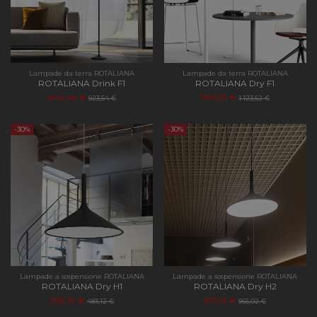
Lampade da terra ROTALIANA
Lampade da terra ROTALIANA
ROTALIANA Drink F1
ROTALIANA Dry F1
646,48 €
786,53 €
923,54 €
1.123,62 €
-30%
-30%
Lampade a sospensione ROTALIANA
Lampade a sospensione ROTALIANA
ROTALIANA Dry H1
ROTALIANA Dry H2
338,18 €
675,51 €
483,12 €
965,02 €