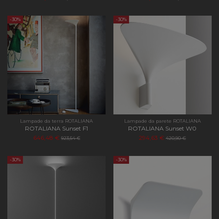
-30%
-30%
Lampade da terra ROTALIANA
Lampade da parete ROTALIANA
ROTALIANA Sunset F1
ROTALIANA Sunset W0
646,48 €
294,63 €
923,54 €
420,90 €
-30%
-30%