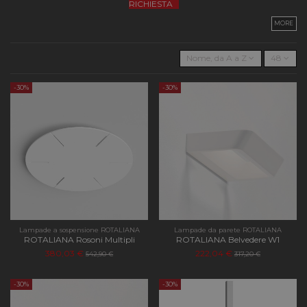
RICHIESTA
MORE
Nome, da A a Z
48
-30%
-30%
Lampade a sospensione ROTALIANA
Lampade da parete ROTALIANA
ROTALIANA Rosoni Multipli
ROTALIANA Belvedere W1
380,03 €
222,04 €
542,90 €
317,20 €
-30%
-30%