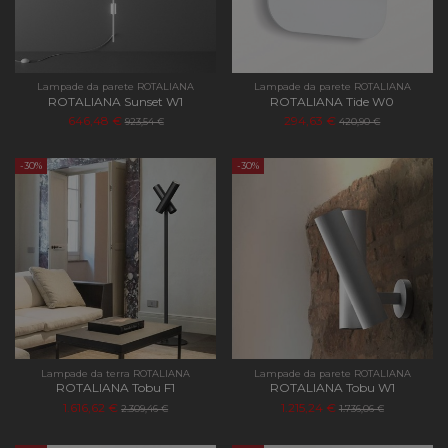
Lampade da parete ROTALIANA
Lampade da parete ROTALIANA
ROTALIANA Sunset W1
ROTALIANA Tide W0
646,48 €
294,63 €
923,54 €
420,90 €
-30%
-30%
Lampade da terra ROTALIANA
Lampade da parete ROTALIANA
ROTALIANA Tobu F1
ROTALIANA Tobu W1
1.616,62 €
1.215,24 €
2.309,46 €
1.736,06 €