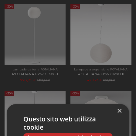
-30%
-30%
Lampade da terra ROTALIANA
Lampade a sospensione ROTALIANA
ROTALIANA Flow Glass F1
ROTALIANA Flow Glass H1
778,85 €
421,88 €
1.112,64 €
602,68 €
-30%
-30%
×
Questo sito web utilizza
cookie