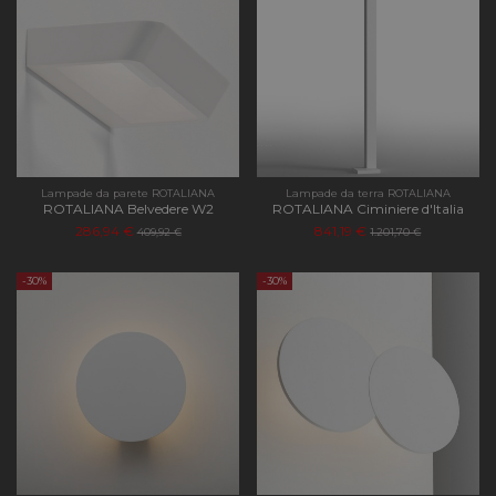
Lampade da parete ROTALIANA
Lampade da terra ROTALIANA
ROTALIANA Belvedere W2
ROTALIANA Ciminiere d'Italia
286,94 €
841,19 €
409,92 €
1.201,70 €
-30%
-30%