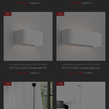
970,14 €
251,93 €
1.385,92 €
359,90 €
-30%
-30%
Lampade da parete ROTALIANA
Lampade da parete ROTALIANA
ROTALIANA Dresscode W1
ROTALIANA Dresscode W2
258,76 €
310,00 €
369,66 €
442,86 €
-30%
-30%