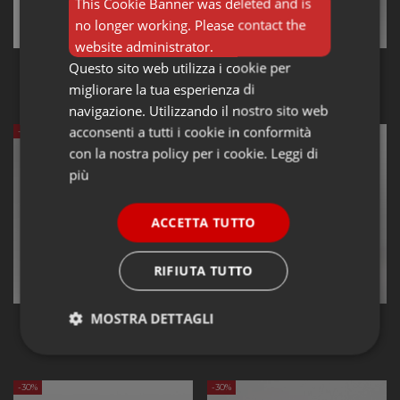
This Cookie Banner was deleted and is
no longer working. Please contact the
website administrator.
Lampade a sospensione ROTALIANA
Lampade da soffitto ROTALIANA
Questo sito web utilizza i cookie per
ROTALIANA Flow Glass H2
ROTALIANA Flow Glass H3
migliorare la tua esperienza di
309,15 €
421,88 €
441,64 €
602,68 €
navigazione. Utilizzando il nostro sito web
acconsenti a tutti i cookie in conformità
-30%
-30%
con la nostra policy per i cookie.
Leggi di
più
ACCETTA TUTTO
RIFIUTA TUTTO
MOSTRA DETTAGLI
Lampade da soffitto ROTALIANA
Lampade da tavolo ROTALIANA
ROTALIANA Flow Glass H4
ROTALIANA Flow Glass T3
309,15 €
443,23 €
441,64 €
633,18 €
Strettamente
Performance
necessari
-30%
-30%