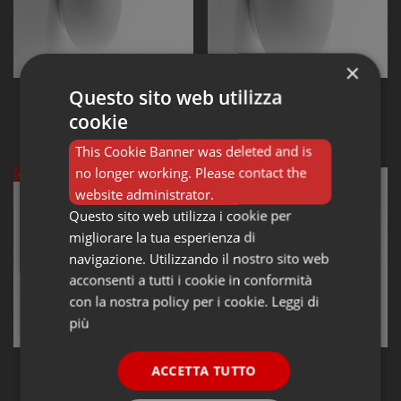
×
Questo sito web utilizza
Lampade da soffitto ARTEMIDE
Lampade da soffitto ARTEMIDE
ARTEMIDE Itka 35
ARTEMIDE Itka 50
cookie
parete/soffitto
parete/soffitto
294,00 €
490,00 €
420,00 €
700,00 €
This Cookie Banner was deleted and is
no longer working. Please contact the
-30%
-30%
website administrator.
Questo sito web utilizza i cookie per
migliorare la tua esperienza di
navigazione. Utilizzando il nostro sito web
acconsenti a tutti i cookie in conformità
con la nostra policy per i cookie.
Leggi di
più
Lampade da parete ARTEMIDE
Lampade da parete ARTEMIDE
ACCETTA TUTTO
ARTEMIDE Ixa parete
ARTEMIDE Ixa parete con Spina
315,00 €
332,50 €
450,00 €
475,00 €