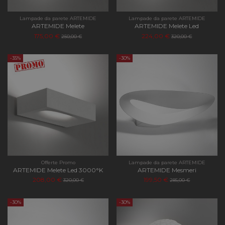
limitando 
raccolta di
su siti ad 
Lampade da parete ARTEMIDE
Lampade da parete ARTEMIDE
traffico.
ARTEMIDE Melete
ARTEMIDE Melete Led
175,00 €
224,00 €
250,00 €
320,00 €
_ga_KEQLFFEDKH
.apilluminazione.com
1 anno 1
Questo co
mese
viene utili
da Google
-35%
-30%
Analytics 
mantenere
stato della
sessione.
Offerte Promo
Lampade da parete ARTEMIDE
ARTEMIDE Melete Led 3000°K
ARTEMIDE Mesmeri
208,00 €
199,50 €
320,00 €
285,00 €
-30%
-30%