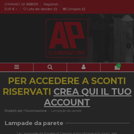
CHIAMACI: 02 9688109
Registrati
EUR €
Lista dei desideri (
0
)
Compara (
0
)
0
PER ACCEDERE A SCONTI
RISERVATI
CREA QUI IL TUO
ACCOUNT
Prodotti per l'illuminazione
Lampade da parete
Lampade da parete
Le Lampade da Parete di Design sono ottime soluzioni per