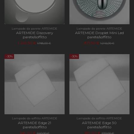
Lampade da parete ARTEMIDE
Lampade da parete ARTEMIDE
ARTEMIDE Discovery
ARTEMIDE Droplet Mini Led
parete/soffitto
parete/soffitto
1.249,50 €
871,50 €
1.785,00 €
1.245,00 €
-30%
-30%
Lampade da soffitto ARTEMIDE
Lampade da soffitto ARTEMIDE
ARTEMIDE Edge 21
ARTEMIDE Edge 30
parete/soffitto
parete/soffitto
168,00 €
189,00 €
240,00 €
270,00 €