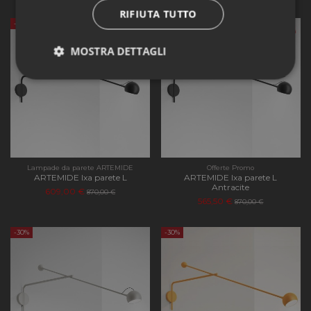
RIFIUTA TUTTO
-30%
-35%
MOSTRA DETTAGLI
Strettamente
Performance
necessari
Funzionalità
Lampade da parete ARTEMIDE
Offerte Promo
ARTEMIDE Ixa parete L
ARTEMIDE Ixa parete L
Antracite
609,00 €
870,00 €
565,50 €
870,00 €
-30%
-30%
Strettamente necessari
Performance
Funzionalità
I cookie strettamente necessari consentono le
funzionalità principali del sito web come l'accesso