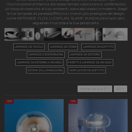
l’illuminazione d’interni e allo stesso tempo valorizzano e conferiscono
un tocco di creatività ai tuoi ambienti, siano essi classici o moderni. Scegli
le tue lampade da parete/soffitto tra i marchi più prestigiosi del design,
come ARTEMIDE, FLOS, LUCEPLAN, SLAMP, KUNDALINI e tanti altri,
seguendo il tuo stile e la tua personalità.
LAMPADE DA TAVOLO
LAMPADE DA TERRA
LAMPADE DA SOFFITTO
LAMPADE A SOSPENSIONE
LAMPADE DA ESTERNO
LAMPADE DA ESTERNO A INCASSO
FARETTI E LAMPADE DA INCASSO
SISTEMI D'ILLUMINAZIONE
VENTILATORI DA SOFFITTO
Nome, da A a Z
60
-10%
-10%