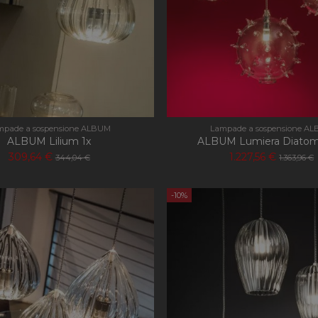
mpade a sospensione ALBUM
Lampade a sospensione A
ALBUM Lilium 1x
ALBUM Lumiera Diatom
309,64 €
1.227,56 €
344,04 €
1.363,96 €
-10%