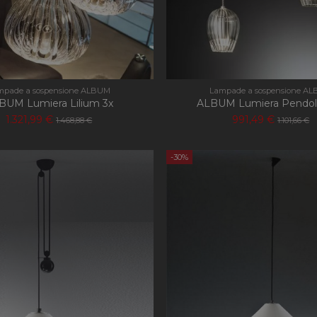
mpade a sospensione ALBUM
Lampade a sospensione A
BUM Lumiera Lilium 3x
ALBUM Lumiera Pendoli
1.321,99 €
991,49 €
1.468,88 €
1.101,66 €
-30%