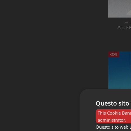
Lamp
ARTEM
-30%
Questo sito 
This Cookie Bann
administrator.
Questo sito web ut