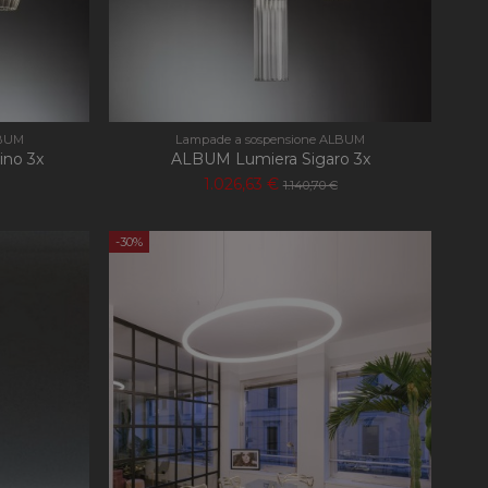
LBUM
Lampade a sospensione ALBUM
no 3x
ALBUM Lumiera Sigaro 3x
1.026,63 €
1.140,70 €
-30%