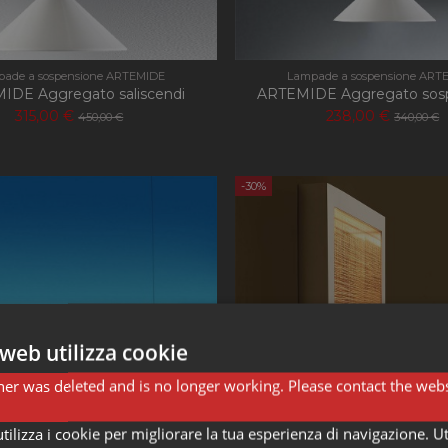
ade a sospensione ARTEMIDE
Lampade a sospensione ART
IDE Aggregato saliscendi
ARTEMIDE Aggregato sos
315,00 €
238,00 €
450,00 €
340,00 €
-30%
web utilizza cookie
er was deleted and is no longer working. Please contact the webs
ilizza i cookie per migliorare la tua esperienza di navigazione. Ut