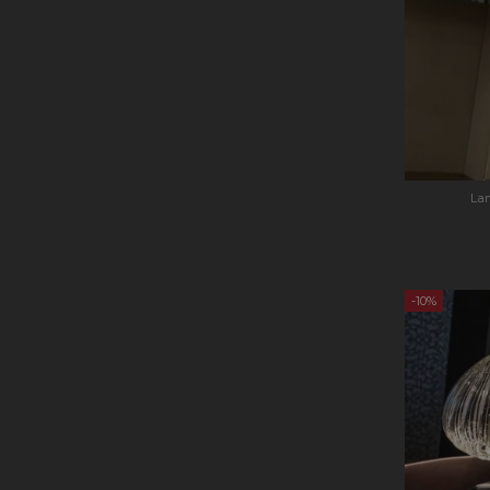
La
-10%