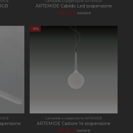
EMIDE
Lampade a sospensione ARTEMIDE
RGB
ARTEMIDE Cabildo Led sospensione
nguaggio PHP. Si
 per mantenere le
448,00 €
640,00 €
 un numero generato
ato può essere
mantenere uno stato
-30%
ersal Analytics, che
zionamento del sito
nalisi più
 viene utilizzato
ro generato in
ncluso in ogni
lare i dati di
lisi dei siti.
 Memorizza e
ta e viene utilizzato
di pagina.
ersal Analytics,
imitare la frequenza
 ad alto traffico.
EMIDE
Lampade a sospensione ARTEMIDE
ospensione
ARTEMIDE Castore 14 sospensione
cs per mantenere lo
168,00 €
240,00 €