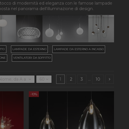
 tocco di modernità ed eleganza con le famose lampade
ta nel panorama dell’illuminazione di design.
TTO
LAMPADE DA ESTERNO
LAMPADE DA ESTERNO A INCASSO
IONE
VENTILATORI DA SOFFITTO
Nome, da A a Z
60
1
2
3
…
10
-10%