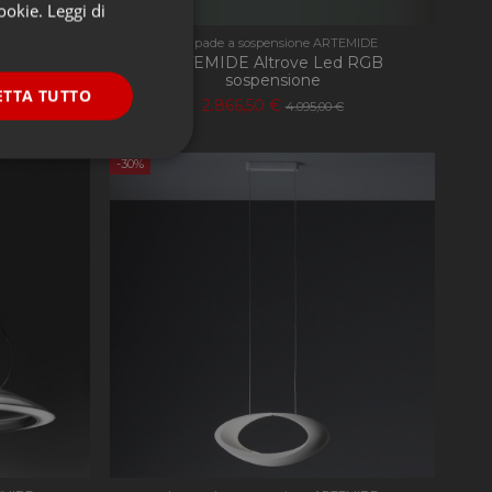
cookie.
Leggi di
EMIDE
Lampade a sospensione ARTEMIDE
 parete-
ARTEMIDE Altrove Led RGB
sospensione
ETTA TUTTO
2.866,50 €
4.095,00 €
onalità
-30%
e la gestione
ookie-Script.com per
dei visitatori. È
-Script.com funzioni