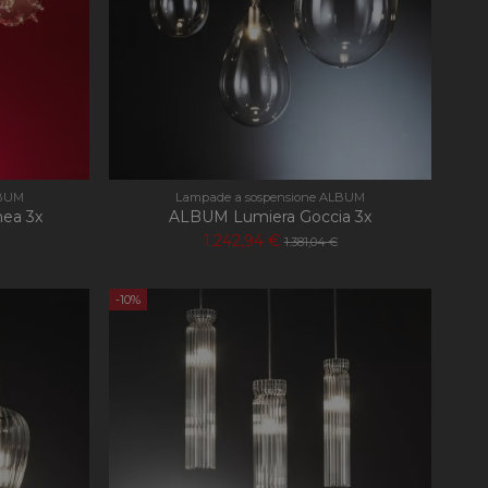
LBUM
Lampade a sospensione ALBUM
ea 3x
ALBUM Lumiera Goccia 3x
1.242,94 €
1.381,04 €
-10%