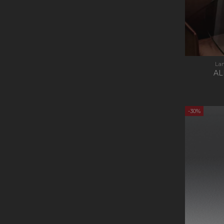
La
AL
-30%