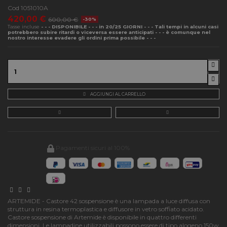
Cod
1051010A
420,00 €
600,00 €
-30%
Tasse incluse
- - - DISPONIBILE - - - in 20/25 GIORNI - - - Tali tempi in alcuni casi
potrebbero subire ritardi o viceversa essere anticipati - - - è comunque nel
nostro interesse evadere gli ordini prima possibile - - -
AGGIUNGI AL CARRELLO
Pagamenti sicuri al 100%
ARTEMIDE - Castore 42 sospensione è una lampada a luce diffusa con
struttura in resina termoplastica e diffusore in vetro soffiato acidato.
Castore sospensione di Artemide è disponibile in quattro differenti
dimensioni. Le lampadine utilizzabili possono essere di tipo alogeno 150w