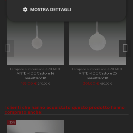
MOSTRA DETTAGLI
-30%
-30%
Strettamente
Performance
necessari
Funzionalità
Lampade a sospensione ARTEMIDE
Lampade a sospensione ARTEMIDE
ARTEMIDE Castore 14
ARTEMIDE Castore 25
sospensione
sospensione
168,00 €
301,00 €
240,00 €
430,00 €
Strettamente necessari
Performance
Funzionalità
I clienti che hanno acquistato questo prodotto hanno
I cookie strettamente necessari consentono le
comprato anche:
funzionalità principali del sito web come l'accesso
dell'utente e la gestione dell'account. Il sito web non
-30%
può essere utilizzato correttamente senza i cookie
strettamente necessari.