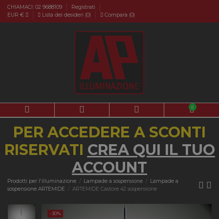
CHIAMACI: 02 9688109
Registrati
EUR €
Lista dei desideri (
0
)
Compara (
0
)
0
PER ACCEDERE A SCONTI
RISERVATI
CREA QUI IL TUO
ACCOUNT
Prodotti per l'illuminazione
Lampade a sospensione
Lampade a
sospensione ARTEMIDE
ARTEMIDE Castore 42 sospensione
-30%