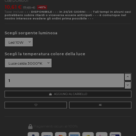
Cod
DON001
10,61 €
17,69 €
-40%
Tasse incluse
- - - DISPONIBILE - - - in 20/25 GIORNI - - - Tali tempi in alcuni casi
potrebbero subire ritardi o viceversa essere anticipati - - - è comunque nel
nostro interesse evadere gli ordini prima possibile - - -
Scegli sorgente luminosa
Scegli la temperatura colore della luce
AGGIUNGI AL CARRELLO
Pagamenti sicuri al 100%