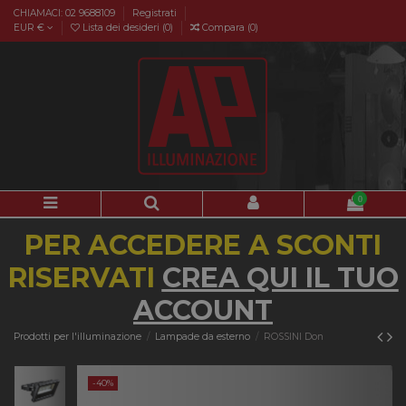
CHIAMACI: 02 9688109
Registrati
EUR €
Lista dei desideri (
0
)
Compara (
0
)
0
PER ACCEDERE A SCONTI
RISERVATI
CREA QUI IL TUO
ACCOUNT
Prodotti per l'illuminazione
Lampade da esterno
ROSSINI Don
-40%