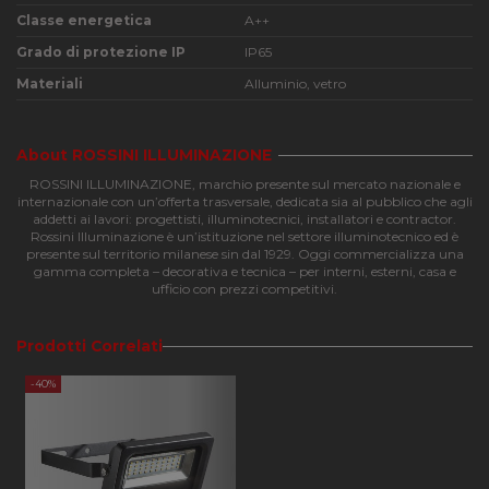
Classe energetica
A++
Grado di protezione IP
IP65
Materiali
Alluminio, vetro
Strettamente necessari
Performance
Funzionalità
About ROSSINI ILLUMINAZIONE
I cookie strettamente necessari consentono le
ROSSINI ILLUMINAZIONE, marchio presente sul mercato nazionale e
funzionalità principali del sito web come l'accesso
internazionale con un’offerta trasversale, dedicata sia al pubblico che agli
dell'utente e la gestione dell'account. Il sito web non
addetti ai lavori: progettisti, illuminotecnici, installatori e contractor.
può essere utilizzato correttamente senza i cookie
Rossini Illuminazione è un’istituzione nel settore illuminotecnico ed è
strettamente necessari.
presente sul territorio milanese sin dal 1929. Oggi commercializza una
gamma completa – decorativa e tecnica – per interni, esterni, casa e
Nome
Provider
/
Dominio
Scadenza
Descri
ufficio con prezzi competitivi.
CookieScriptConsent
4
Questo
CookieScript
settimane
viene
apilluminazione.com
2 giorni
utilizz
Prodotti Correlati
servizi
Cookie
-40%
Script
ricorda
prefer
consen
cookie
visitato
necess