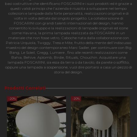
basi costruttive che identificano FOSCARINI e i suoi prodotti ed è grazie a
questi validi principi che l’azienda è riuscita a sviluppare nel tempo
collezioni e lampade dalla forte personalità, realizzazioni originali e di
volta in volta dettate dal singolo progetto. La collaborazione di
FOSCARINI con grandi talenti internazionali del design, hanno
Strettamente necessari
Performance
consentito lo sviluppo e la realizzazioni di lampade originali ed icone
come Havana, la prima lampada realizzata da FOSCARINI in un
Funzionalità
materiale che non fosse vetro, Caboche nata dalla collaborazione con
Patricia Urquiola, Twiggy, Tress e Mite, frutto della mente dell’indiscusso
maestro del design contemporaneo Marc Sadler, per continuare con Big
I cookie strettamente necessari consentono le
Bang, Le Soleil, Gregg, Lumiere , fino alle recenti realizzazioni come
funzionalità principali del sito web come l'accesso
Bahia, Behive, Aplomb, Birdie, Rituals, Chouchin. Acquistare una
dell'utente e la gestione dell'account. Il sito web non
lampada FOSCARINI, sia essa da terra o da tavolo, da parete o soffitto,
può essere utilizzato correttamente senza i cookie
oppure una lampada a sospensione, vuol dire portarsi a casa un pezzo di
strettamente necessari.
storia del design.
Nome
Provider
/
Dominio
Scadenza
Descri
CookieScriptConsent
4
Questo
CookieScript
Prodotti Correlati
settimane
viene
apilluminazione.com
2 giorni
utilizz
servizi
-20%
-20%
Cookie
Script
ricorda
prefer
consen
cookie
visitato
necess
il bann