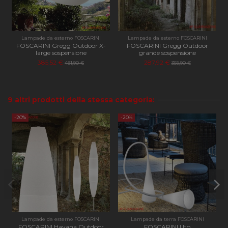
cookie 
Cookie
Script
funzio
corret
Lampade da esterno FOSCARINI
Lampade da esterno FOSCARINI
FOSCARINI Gregg Outdoor X-
FOSCARINI Gregg Outdoor
PHPSESSID
Sessione
Cookie
PHP.net
large sospensione
grande sospensione
genera
apilluminazione.com
385,52 €
287,92 €
481,90 €
359,90 €
applica
basate 
lingua
PHP. Si
di un
9 altri prodotti della stessa categoria:
identif
generi
utilizz
-20%
-20%
manten
variabil
sessio
utente
Norma
è un n
genera
modo c
il modo
viene
utilizz
essere
specifi
sito, 
Lampade da esterno FOSCARINI
Lampade da terra FOSCARINI
buon 
FOSCARINI Havana Outdoor
FOSCARINI Uto