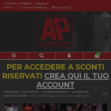
CHIAMACI: 02 9688109
Registrati
EUR €
Lista dei desideri (
0
)
Compara (
0
)
0
PER ACCEDERE A SCONTI
RISERVATI
CREA QUI IL TUO
ACCOUNT
Prodotti per l'illuminazione
Lampade da esterno
Lampade da
esterno FOSCARINI
FOSCARINI Gregg Outdoor media sospensione
-32%