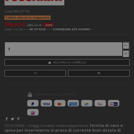
Cod
218027 10
Ultimi articoli in magazzino
196,62 €
289,14 €
-32%
Tasse incluse
- - -IN STOCK - - - CONSEGNA 2/3 GIORNI -
AGGIUNGI AL CARRELLO
Pagamenti sicuri al 100%
FOSCARINI – Gregg Outdoor media sospensione,
fornita di cavo e
spina per inserimento in presa di corrente (non dotata di