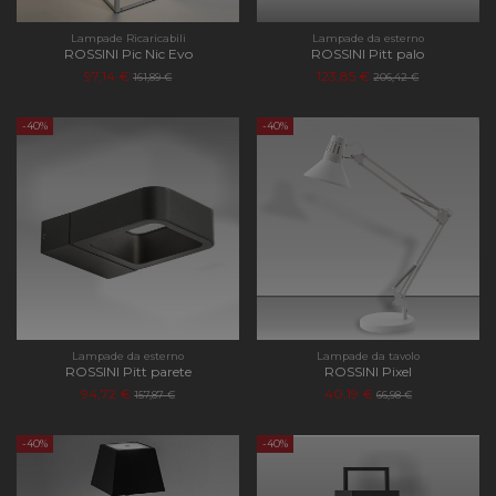
Lampade Ricaricabili
Lampade da esterno
ROSSINI Pic Nic Evo
ROSSINI Pitt palo
97,14 €
123,85 €
161,89 €
206,42 €
-40%
-40%
Lampade da esterno
Lampade da tavolo
ROSSINI Pitt parete
ROSSINI Pixel
94,72 €
40,19 €
157,87 €
66,98 €
-40%
-40%