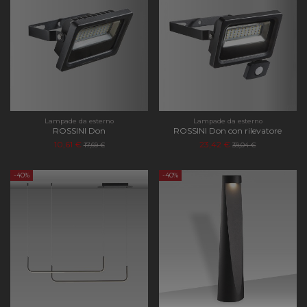
Lampade da esterno
Lampade da esterno
ROSSINI Don
ROSSINI Don con rilevatore
10,61 €
23,42 €
17,69 €
39,04 €
-40%
-40%