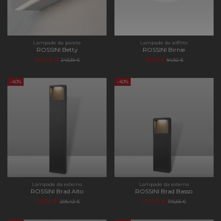
Lampade da parete
Lampade da soffitto
ROSSINI Betty
ROSSINI Birnie
146,03 €
56,95 €
243,39 €
94,92 €
-40%
-40%
Lampade da esterno
Lampade da esterno
ROSSINI Brad Alto
ROSSINI Brad Basso
123,85 €
105,99 €
206,42 €
176,66 €