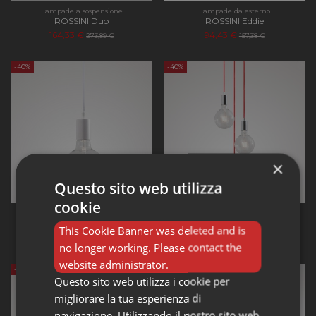
Lampade a sospensione
Lampade da esterno
ROSSINI Duo
ROSSINI Eddie
164,33 €
94,43 €
273,89 €
157,38 €
-40%
-40%
×
Questo sito web utilizza
cookie
Lampade a sospensione
Lampade a sospensione
ROSSINI Erkel 1 luce
ROSSINI Erkel 3 luci
This Cookie Banner was deleted and is
18,89 €
73,05 €
31,48 €
121,76 €
no longer working. Please contact the
website administrator.
-40%
-40%
Questo sito web utilizza i cookie per
migliorare la tua esperienza di
navigazione. Utilizzando il nostro sito web