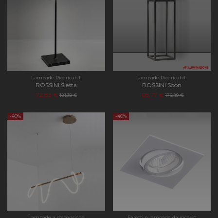
Lampade Ricaricabili
Lampade Ricaricabili
ROSSINI Siesta
ROSSINI Soon
72,83 €
105,77 €
121,39 €
176,29 €
-40%
-40%
Lampade a sospensione
Faretti e lampade da incasso