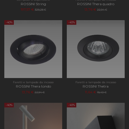
ROSSINI String
ROSSINI Thera quadro
197,57 €
13,76 €
329,28 €
22,94 €
-40%
-40%
Faretti e lampade da incasso
Faretti e lampade da incasso
ROSSINI Thera tondo
ROSSINI Thetra
13,76 €
11,64 €
22,94 €
19,40 €
-40%
-40%