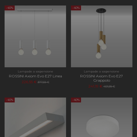
-40%
-40%
Lampade a sospensione
Lampade a sospensione
ROSSINI Axiom Evo E27 Linea
ROSSINI Axiom Evo E27
Grappolo
226,55 €
377,59 €
241,19 €
401,99 €
-40%
-40%