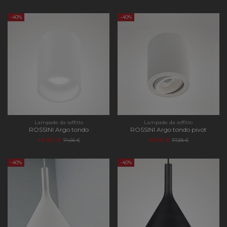
-40%
-40%
Lampade da soffitto
Lampade da soffitto
ROSSINI Argo tondo
ROSSINI Argo tondo pivot
44,80 €
46,56 €
74,66 €
77,59 €
-40%
-40%