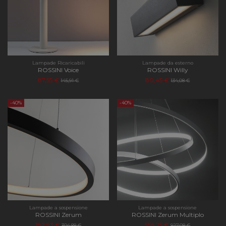
Lampade Ricaricabili
Lampade da esterno
ROSSINI Voice
ROSSINI Willy
87,55 €
80,45 €
145,91 €
134,08 €
-40%
-40%
Lampade a sospensione
Lampade a sospensione
ROSSINI Zerum
ROSSINI Zerum Multiplo
182,93 €
556,25 €
304,88 €
927,08 €