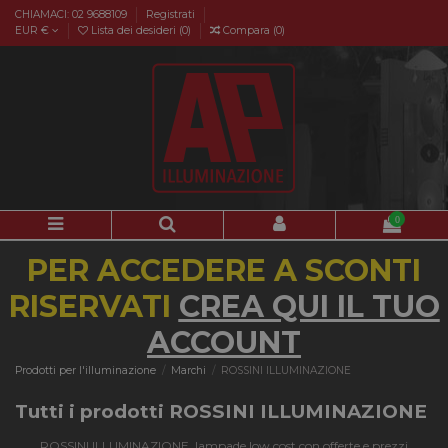
CHIAMACI: 02 9688109
Registrati
EUR €
Lista dei desideri (
0
)
Compara (
0
)
0
PER ACCEDERE A SCONTI
RISERVATI
CREA QUI IL TUO
ACCOUNT
Prodotti per l'illuminazione
Marchi
ROSSINI ILLUMINAZIONE
Tutti i prodotti ROSSINI ILLUMINAZIONE
ROSSINI ILLUMINAZIONE, lampade low cost con offerte e prezzi