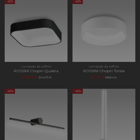
-40%
-40%
Lampade da soffitto
Lampade da soffitto
ROSSINI Chopin Quadra
ROSSINI Chopin Tonda
206,86 €
191,13 €
344,77 €
318,54 €
-40%
-40%