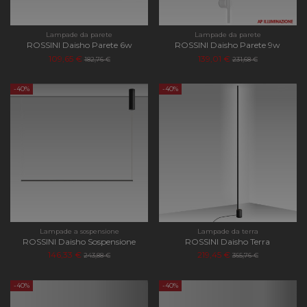
Lampade da parete
Lampade da parete
ROSSINI Daisho Parete 6w
ROSSINI Daisho Parete 9w
109,65 €
139,01 €
182,76 €
231,68 €
-40%
-40%
Lampade a sospensione
Lampade da terra
ROSSINI Daisho Sospensione
ROSSINI Daisho Terra
146,33 €
219,45 €
243,88 €
365,76 €
-40%
-40%