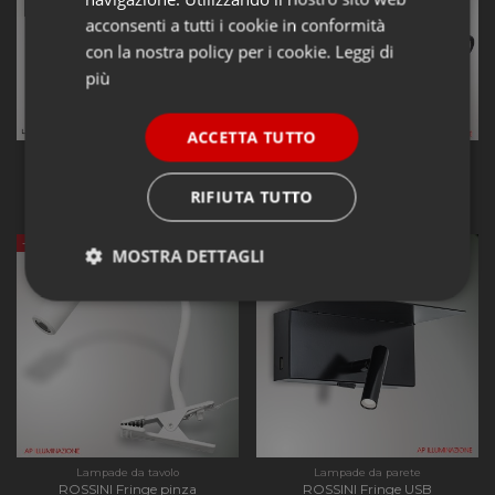
acconsenti a tutti i cookie in conformità
con la nostra policy per i cookie.
Leggi di
più
ACCETTA TUTTO
Lampade a sospensione
Lampade da parete
ROSSINI Erkel 5 luci
ROSSINI Fringe parete
105,04 €
45,75 €
RIFIUTA TUTTO
175,07 €
76,25 €
-40%
-40%
MOSTRA DETTAGLI
Strettamente
Performance
necessari
Funzionalità
Lampade da tavolo
Lampade da parete
ROSSINI Fringe pinza
ROSSINI Fringe USB