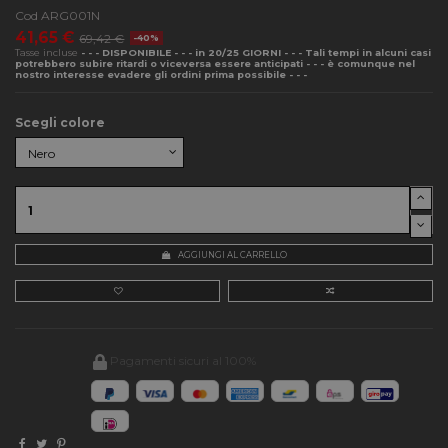
Cod
ARG001N
41,65 €
69,42 €
-40%
Tasse incluse
- - - DISPONIBILE - - - in 20/25 GIORNI - - - Tali tempi in alcuni casi
potrebbero subire ritardi o viceversa essere anticipati - - - è comunque nel
nostro interesse evadere gli ordini prima possibile - - -
Scegli colore
AGGIUNGI AL CARRELLO
Pagamenti sicuri al 100%