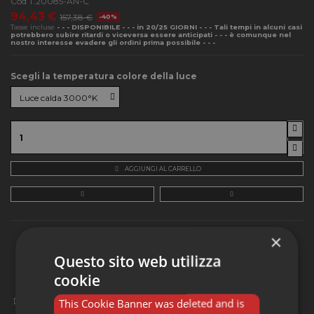
Cod
T.20085-AN-C
94,43 €
157,38 €
-40%
Tasse incluse
- - - DISPONIBILE - - - in 20/25 GIORNI - - - Tali tempi in alcuni casi
potrebbero subire ritardi o viceversa essere anticipati - - - è comunque nel
nostro interesse evadere gli ordini prima possibile - - -
Scegli la temperatura colore della luce
AGGIUNGI AL CARRELLO
×
Pagamenti sicuri al 100%
Questo sito web utilizza
cookie
This Cookie Banner was deleted and is