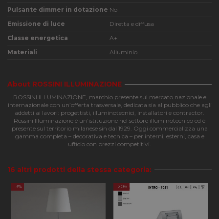
Pulsante dimmer in dotazione
No
Funzionalità
Emissione di luce
Diretta e diffusa
Classe energetica
A+
Materiali
Alluminio
Strettamente necessari
Performance
About ROSSINI ILLUMINAZIONE
Funzionalità
ROSSINI ILLUMINAZIONE, marchio presente sul mercato nazionale e
internazionale con un’offerta trasversale, dedicata sia al pubblico che agli
addetti ai lavori: progettisti, illuminotecnici, installatori e contractor.
I cookie strettamente necessari consentono le
Rossini Illuminazione è un’istituzione nel settore illuminotecnico ed è
funzionalità principali del sito web come l'accesso
presente sul territorio milanese sin dal 1929. Oggi commercializza una
dell'utente e la gestione dell'account. Il sito web non
gamma completa – decorativa e tecnica – per interni, esterni, casa e
può essere utilizzato correttamente senza i cookie
ufficio con prezzi competitivi.
strettamente necessari.
Nome
Provider
/
Dominio
Scadenza
Descri
16 altri prodotti della stessa categoria:
CookieScriptConsent
4
Questo
CookieScript
settimane
viene
apilluminazione.com
2 giorni
utilizz
-3%
-20%
servizi
Cookie
Script
ricorda