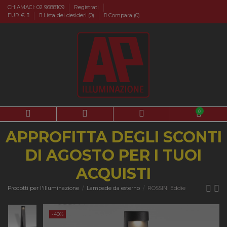
CHIAMACI: 02 9688109
Registrati
EUR €
Lista dei desideri (
0
)
Compara (
0
)
0
APPROFITTA DEGLI SCONTI
DI AGOSTO PER I TUOI
ACQUISTI
Prodotti per l'illuminazione
Lampade da esterno
ROSSINI Eddie
-40%