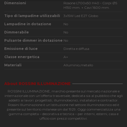
Dimensioni
Rosone L700x50 H40 - Corpi Ø5
necessari
H150 mm. + Cavi 1600 mm.
Tipo di lampadine utilizzabili
3x15W Led E27 Globo
Lampadine in dotazione
No
Funzionalità
Dimmerabile
No
Pulsante dimmer in dotazione
No
Emissione di luce
Diretta e diffusa
Classe energetica
A+
Materiali
Alluminio,metallo
Strettamente necessari
Performance
Funzionalità
About ROSSINI ILLUMINAZIONE
I cookie strettamente necessari consentono le
funzionalità principali del sito web come l'accesso
ROSSINI ILLUMINAZIONE, marchio presente sul mercato nazionale e
dell'utente e la gestione dell'account. Il sito web non
internazionale con un’offerta trasversale, dedicata sia al pubblico che agli
può essere utilizzato correttamente senza i cookie
addetti ai lavori: progettisti, illuminotecnici, installatori e contractor.
strettamente necessari.
Rossini Illuminazione è un’istituzione nel settore illuminotecnico ed è
presente sul territorio milanese sin dal 1929. Oggi commercializza una
Nome
Provider
/
Dominio
Scadenza
Descri
gamma completa – decorativa e tecnica – per interni, esterni, casa e
ufficio con prezzi competitivi.
CookieScriptConsent
4
Questo
CookieScript
settimane
viene
apilluminazione.com