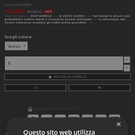
Cod
AXI408BB
226,55 €
377,59 €
-40%
Tasse incluse
- - - DISPONIBILE - - - in 20/25 GIORNI - - - Tali tempi in alcuni casi
potrebbero subire ritardi o viceversa essere anticipati - - - è comunque nel
nostro interesse evadere gli ordini prima possibile - - -
Scegli colore
AGGIUNGI AL CARRELLO
Pagamenti sicuri al 100%
×
Questo sito web utilizza