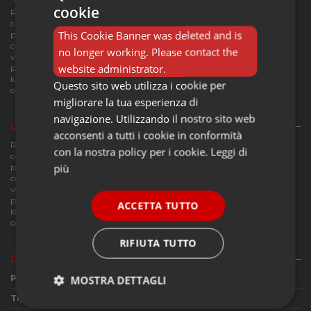
cookie
ROSSINI ILLUMINAZIONE - Axiom Evo E27 Linea sospensione è
caratterizzata da tre corpi in pressofusione di alluminio verniciato con
This Cookie Banner was deleted and is
polveri epossidiche ad elevata resistenza, proposta in diverse finiture
cromatiche con rosone bianco per la versione bianca e nera per la
no longer working. Please contact the
versione oro e nera. Axiom Evo E27 Linea, dotata di portalampade E27,
website administrator.
permette di utilizzare a discrezione lampadine led decorative o a Globo.
Ideale per qualsiasi ambiente della casa, dalla zona giorno alla cucina, al
Questo sito web utilizza i cookie per
corridoio, ma anche in installazioni in ambito ristorazione e hospitality.
migliorare la tua esperienza di
navigazione. Utilizzando il nostro sito web
Descrizione
acconsenti a tutti i cookie in conformità
ROSSINI ILLUMINAZIONE - Axiom Evo E27 Linea sospensione è
con la nostra policy per i cookie.
Leggi di
caratterizzata da tre corpi in pressofusione di alluminio verniciato con
più
polveri epossidiche ad elevata resistenza, proposta in diverse finiture
cromatiche con rosone bianco per la versione bianca e nera per la
versione oro e nera. Axiom Evo E27 Linea, dotata di portalampade E27,
permette di utilizzare a discrezione lampadine led decorative o a Globo.
ACCETTA TUTTO
Ideale per qualsiasi ambiente della casa, dalla zona giorno alla cucina, al
corridoio, ma anche in installazioni in ambito ristorazione e hospitality.
RIFIUTA TUTTO
Dettagli del prodotto
Produttore
Rossini Illuminazione
MOSTRA DETTAGLI
Tipologia di utilizzo
Lampada a sospensione
Strettamente
Performance