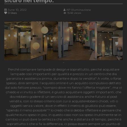
sicuro nel tempo.
June 10, 2022
AP Illuminazione
0
likes
1648 views
-
Perché comprare lampade di design e soprattutto, perché acquistare
lampade così importanti per qualità e prezzo in un centro che dia
garanzia e assistenza prima, durante e dopo la vendita? A volte, o forse
spesso, direi sempre, l’acquisto online è un acquisto compulsivo dettato
dal solo fattore prezzo, “compro dove mi fanno l’offerta migliore”, ma vi
chiedo e vi invito a riflettere, è giusto acquistare oggetti importanti, che
dovrebbero godere di un servizio di assistenza anche futuro al post
vendita, con lo stesso criterio con cui si acquisterebbero chiodi, viti o
oggetti senza valore, dove in effetti il metro di giudizio può essere,
“spendo il meno possibile”? Io credo che si debba riflettere e pensare che
qualche euro speso in più, in questo caso non sia speso inutilmente se in
cambio vi può dare la certezza che anche a distanza di tempo, perché è
soprattutto li che si fa la differenza, ci possa essere sempre un punto di