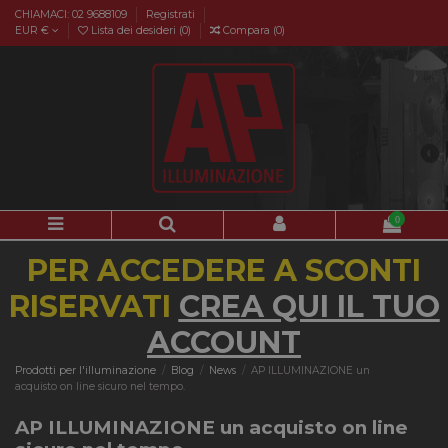
CHIAMACI: 02 9688109
Registrati
EUR €
Lista dei desideri (
0
)
Compara (
0
)
0
PER ACCEDERE A SCONTI
RISERVATI
CREA QUI IL TUO
ACCOUNT
Prodotti per l'illuminazione
Blog
News
AP ILLUMINAZIONE un
acquisto on line sicuro nel tempo.
AP ILLUMINAZIONE un acquisto on line