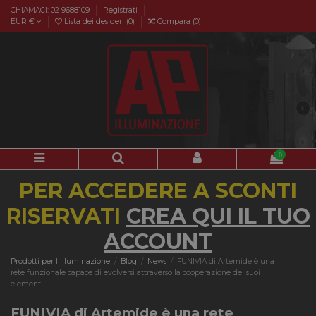
CHIAMACI: 02 9688109
Registrati
EUR €
Lista dei desideri (
0
)
Compara (
0
)
0
PER ACCEDERE A SCONTI
RISERVATI
CREA QUI IL TUO
ACCOUNT
Prodotti per l'illuminazione
Blog
News
FUNIVIA di Artemide è una
rete funzionale capace di evolversi attraverso la cooperazione dei suoi
elementi.
FUNIVIA di Artemide è una rete