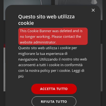
×
Questo sito web utilizza
cookie
Lampade da parete ARTEMIDE
Lampade da parete ARTEMIDE
ARTEMIDE Tolomeo Basculante
ARTEMIDE Tolomeo Braccio
This Cookie Banner was deleted and is
parete
273,00 €
420,00 €
312,00 €
no longer working. Please contact the
390,00 €
website administrator.
-20%
-20%
Questo sito web utilizza i cookie per
migliorare la tua esperienza di
navigazione. Utilizzando il nostro sito web
acconsenti a tutti i cookie in conformità
con la nostra policy per i cookie.
Leggi di
più
ACCETTA TUTTO
Lampade da parete ARTEMIDE
Lampade da parete ARTEMIDE
ARTEMIDE Tolomeo Braccio
ARTEMIDE Tolomeo Diffusore
RIFIUTA TUTTO
Led
18 parete