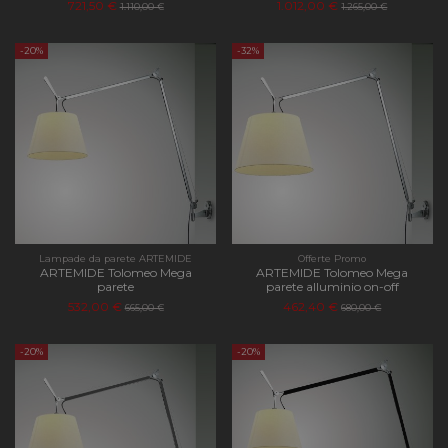
721,50 €
1.012,00 €
1.110,00 €
1.265,00 €
-20%
-32%
Lampade da parete ARTEMIDE
Offerte Promo
ARTEMIDE Tolomeo Mega
ARTEMIDE Tolomeo Mega
parete
parete alluminio on-off
532,00 €
462,40 €
665,00 €
680,00 €
-20%
-20%