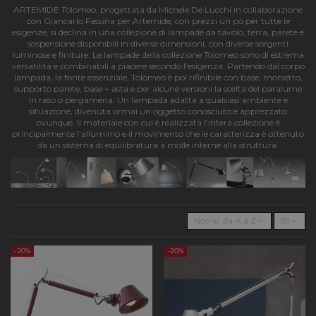
ARTEMIDE Tolomeo, progettata da Michele De Lucchi in collaborazione
con Giancarlo Fassina per Artemide, con prezzi un pò per tutte le
esigenze, si declina in una collezione di lampade da tavolo, terra, parete e
sospensione disponibili in diverse dimensioni, con diverse sorgenti
luminose e finiture. Le lampade della collezione Tolomeo sono di estrema
versatilità e combinabili a piacere secondo l’esigenza. Partendo dal corpo
lampada, la fonte essenziale, Tolomeo è poi rifinibile con base, morsetto,
supporto parete, base + asta e per alcune versioni la scelta del paralume
in raso o pergamena. Un lampada adatta a qualsiasi ambiente e
situazione, divenuta ormai un oggetto conosciuto e apprezzato
ovunque. Il materiale con cui è realizzata l’intera collezione è
principalmente l’alluminio e il movimento che le caratterizza è ottenuto
da un sistema di equilibratura a molle interne alla struttura.
Nome, da A a Z
59
-20%
-20%