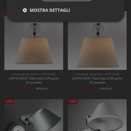
472,00 €
288,00 €
590,00 €
360,00 €
MOSTRA DETTAGLI
-20%
-20%
Strettamente
Performance
necessari
Funzionalità
Lampade da parete ARTEMIDE
Lampade da parete ARTEMIDE
ARTEMIDE Tolomeo Diffusore
ARTEMIDE Tolomeo Diffusore
24 parete
32 parete
312,00 €
344,00 €
390,00 €
430,00 €
Strettamente necessari
Performance
Funzionalità
-20%
-20%
I cookie strettamente necessari consentono le
funzionalità principali del sito web come l'accesso
dell'utente e la gestione dell'account. Il sito web non
può essere utilizzato correttamente senza i cookie
strettamente necessari.