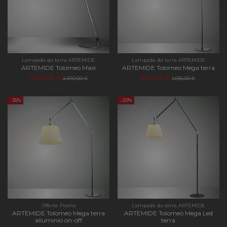
traffico.
_ga_KEQLFFEDKH
.apilluminazione.com
1 anno 1
Questo co
mese
viene utili
da Google
Analytics 
mantenere
stato della
Lampade da terra ARTEMIDE
Lampade da terra ARTEMIDE
sessione.
ARTEMIDE Tolomeo Maxi
ARTEMIDE Tolomeo Mega terra
1.896,00 €
876,00 €
2.370,00 €
1.095,00 €
-35%
-20%
Offerte Promo
Lampade da terra ARTEMIDE
ARTEMIDE Tolomeo Mega terra
ARTEMIDE Tolomeo Mega Led
alluminio on-off
terra