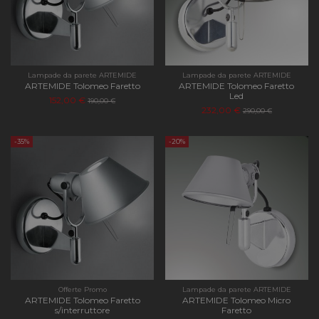
Nome
Provider
/
Dominio
Scadenza
Descri
CookieScriptConsent
4
Questo
CookieScript
settimane
viene
apilluminazione.com
2 giorni
utilizz
servizi
Cookie
Lampade da parete ARTEMIDE
Lampade da parete ARTEMIDE
ARTEMIDE Tolomeo Faretto
ARTEMIDE Tolomeo Faretto
Script
Led
ricorda
152,00 €
190,00 €
prefer
232,00 €
290,00 €
consen
cookie
visitato
-35%
-20%
necess
il bann
cookie 
Cookie
Script
funzio
corret
PHPSESSID
Sessione
Cookie
PHP.net
genera
apilluminazione.com
applica
basate 
lingua
PHP. Si
di un
Offerte Promo
Lampade da parete ARTEMIDE
identif
ARTEMIDE Tolomeo Faretto
ARTEMIDE Tolomeo Micro
generi
s/interruttore
Faretto
utilizz