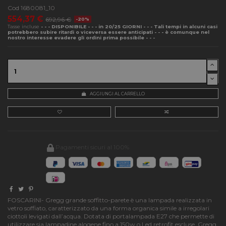
Cod
1680081_10
554,37 €
692,96 €
-20%
Tasse incluse
- - - DISPONIBILE - - - in 20/25 GIORNI - - - Tali tempi in alcuni casi
potrebbero subire ritardi o viceversa essere anticipati - - - è comunque nel
nostro interesse evadere gli ordini prima possibile - - -
AGGIUNGI AL CARRELLO
Pagamenti sicuri al 100%
FOSCARINI- Gregg grande soffitto-parete è una lampada realizzata in
vetro soffiato, caratterizzato da una forma organica simile a irregolari
ciottoli levigati dall’acqua. Dotata di portalampada E27 che permette di
utilizzare sia lampadine alogene fino a 150w o Led retrofit escluse, Gregg,