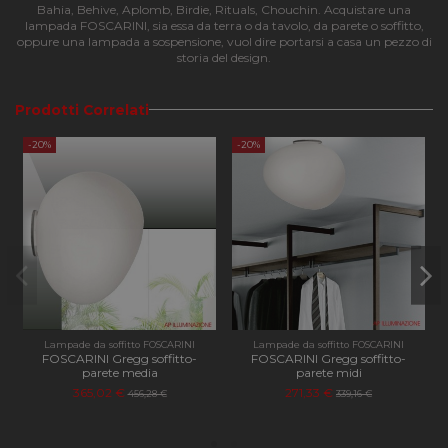
Strettamente necessari
Performance
Bahia, Behive, Aplomb, Birdie, Rituals, Chouchin. Acquistare una
lampada FOSCARINI, sia essa da terra o da tavolo, da parete o soffitto,
Funzionalità
oppure una lampada a sospensione, vuol dire portarsi a casa un pezzo di
storia del design.
I cookie strettamente necessari consentono le
funzionalità principali del sito web come l'accesso
dell'utente e la gestione dell'account. Il sito web non
Prodotti Correlati
può essere utilizzato correttamente senza i cookie
strettamente necessari.
-20%
-20%
Nome
Provider
/
Dominio
Scadenza
Descri
CookieScriptConsent
4
Questo
CookieScript
settimane
viene
apilluminazione.com
2 giorni
utilizz
servizi
Cookie
Script
ricorda
prefer
consen
cookie
visitato
Lampade da soffitto FOSCARINI
Lampade da soffitto FOSCARINI
necess
FOSCARINI Gregg soffitto-
FOSCARINI Gregg soffitto-
il bann
parete media
parete midi
cookie 
Cookie
365,02 €
271,33 €
456,28 €
339,16 €
Script
funzio
corret