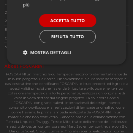
Lampadine in dotazione
No
più
Dimmerabile
IN base alla lampadina utilizzata
ACCETTA TUTTO
Pulsante dimmer in dotazione
No
Emissione di luce
Diffusa
RIFIUTA TUTTO
Classe energetica
A+ A B C D
Materiali
Vetro soffiato, metallo
MOSTRA DETTAGLI
Strettamente
Performance
About FOSCARINI
necessari
FOSCARINI un marchio le cui lampade nascono fondamentalmente da
un buon progetto. La ricerca, l’innovazione e la cura sono da sempre le
basi costruttive che identificano FOSCARINI e i suoi prodotti ed è grazie a
questi validi principi che l’azienda è riuscita a sviluppare nel tempo
Funzionalità
collezioni e lampade dalla forte personalità, realizzazioni originali e di
volta in volta dettate dal singolo progetto. La collaborazione di
FOSCARINI con grandi talenti internazionali del design, hanno
consentito lo sviluppo e la realizzazioni di lampade originali ed icone
come Havana, la prima lampada realizzata da FOSCARINI in un
materiale che non fosse vetro, Caboche nata dalla collaborazione con
Patricia Urquiola, Twiggy, Tress e Mite, frutto della mente dell’indiscusso
maestro del design contemporaneo Marc Sadler, per continuare con Big
Bang, Le Soleil, Gregg, Lumiere , fino alle recenti realizzazioni come