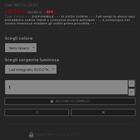
Cod
2621.24.02.30
118,04 €
157,38 €
-25%
Tasse incluse
- - - DISPONIBILE - - - in 20/25 GIORNI - - - Tali tempi in alcuni casi
potrebbero subire ritardi o viceversa essere anticipati - - - è comunque nel
nostro interesse evadere gli ordini prima possibile - - -
Scegli colore
Scegli sorgente luminosa
AGGIUNGI AL CARRELLO
Pagamenti sicuri al 100%