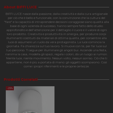
About BIFFI LUCE
BIFFI LUCE nasce dalla passione, dalla creatività e dalla cura artigianale
per ciò che è bello e funzionale, con la convinzione che la cultura del
"fare" e la capacità di intraprendere decisioni coraggiose siano qualità alla
Strettamente necessari
Performance
base di ogni azienda di successo, hanno sempre fatto dello studio
approfondito e dell'attenzione per il dettaglio il cuore e il valore di ogni
Funzionalità
loro prodotto. Creatività e produttività in sinergia, per produrre corpi
illuminanti costituiti da materiali di ottima qualità, per consentire alla
luce di assumere un ruolo da vera protagonista. La luce comincia la
I cookie strettamente necessari consentono le
giornata. Fa chiarezza sul tuo lavoro. Si muove con te, per far luce sul
funzionalità principali del sito web come l'accesso
tuo percorso. Ti segue per illuminare gli angoli bui. Accende una festa,
dell'utente e la gestione dell'account. Il sito web non
rianima la casa, modella gli spazi, regala i colori, dà un luogo ai rumori.
può essere utilizzato correttamente senza i cookie
Niente luce, niente movimento. Nessun volto, nessun sorriso. Ciò che ti
strettamente necessari.
appartiene, non è più a portata di mano: gli oggetti scompaiono. Così
Nome
Provider
/
Dominio
Scadenza
Descri
come i propri riferimenti e le proprie certezze.
CookieScriptConsent
4
Questo
CookieScript
settimane
viene
apilluminazione.com
Prodotti Correlati
2 giorni
utilizz
servizi
Cookie
-25%
Script
ricorda
prefer
consen
cookie
visitato
necess