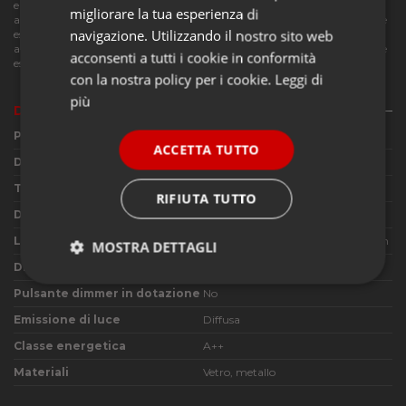
e liquidi è IP40. Un apparecchio d'illuminazione adatto sia in ambito
migliorare la tua esperienza di
abitativo che commerciale come negozi, bar, ristoranti, alberghi, uffici e
navigazione. Utilizzando il nostro sito web
esale riunione. Un apparecchio d'illuminazione adatto sia in ambito
abitativo che commerciale come negozi, bar, ristoranti, alberghi, uffici e
acconsenti a tutti i cookie in conformità
esale riunione.
con la nostra policy per i cookie.
Leggi di
più
Dettagli del prodotto
Produttore
Biffi Luce
ACCETTA TUTTO
Designer
Studio Tecnico Biffi Luce
Tipologia di utilizzo
Lampada da soffitto
RIFIUTA TUTTO
Dimensioni
Ø110 S165 mm
Led integrato incluso
LED 24W 3000K o 4000K 3580lm
MOSTRA DETTAGLI
Dimmerabile
No
Strettamente
Performance
Pulsante dimmer in dotazione
No
necessari
Emissione di luce
Diffusa
Classe energetica
A++
Funzionalità
Materiali
Vetro, metallo