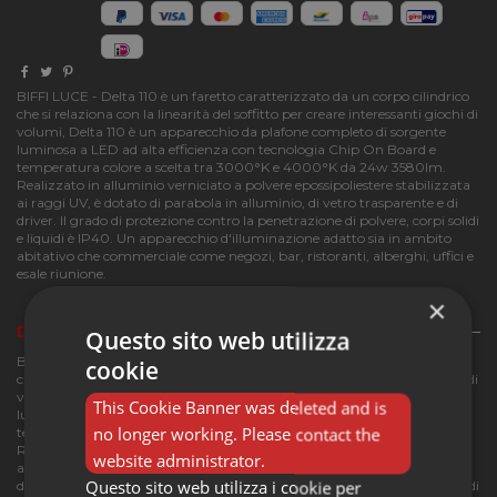
BIFFI LUCE - Delta 110 è un faretto caratterizzato da un corpo cilindrico
che si relaziona con la linearità del soffitto per creare interessanti giochi di
volumi, Delta 110 è un apparecchio da plafone completo di sorgente
luminosa a LED ad alta efficienza con tecnologia Chip On Board e
temperatura colore a scelta tra 3000°K e 4000°K da 24w 3580lm.
Realizzato in alluminio verniciato a polvere epossipoliestere stabilizzata
ai raggi UV, è dotato di parabola in alluminio, di vetro trasparente e di
driver. Il grado di protezione contro la penetrazione di polvere, corpi solidi
e liquidi è IP40. Un apparecchio d'illuminazione adatto sia in ambito
abitativo che commerciale come negozi, bar, ristoranti, alberghi, uffici e
esale riunione.
×
Descrizione
Questo sito web utilizza
BIFFI LUCE - Delta 110 è un faretto caratterizzato da un corpo cilindrico
cookie
che si relaziona con la linearità del soffitto per creare interessanti giochi di
volumi, Delta 110 è un apparecchio da plafone completo di sorgente
This Cookie Banner was deleted and is
luminosa a LED ad alta efficienza con tecnologia Chip On Board e
no longer working. Please contact the
temperatura colore a scelta tra 3000°K e 4000°K da 24w 3580lm.
Realizzato in alluminio verniciato a polvere epossipoliestere stabilizzata
website administrator.
ai raggi UV, è dotato di parabola in alluminio, di vetro trasparente e di
Questo sito web utilizza i cookie per
driver. Il grado di protezione contro la penetrazione di polvere, corpi solidi