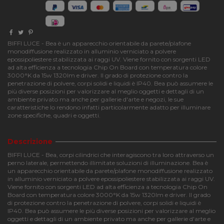
BIFFI LUCE - Bea è un apparecchio orientabile da parete/plafone
monodiffusione realizzato in alluminio verniciato a polvere
epossipoliestere stabilizzata ai raggi UV. Viene fornito con sorgenti LED
ad alta efficienza a tecnologia Chip On Board con temperatura colore
3000°K da 15w 1320lm e driver. Il grado di protezione contro la
penetrazione di polvere, corpi solidi e liquidi è IP40. Bea può assumere le
più diverse posizioni per valorizzare al meglio oggetti e dettagli di un
ambiente privato ma anche per gallerie d'arte e negozi, le sue
caratteristiche lo rendono infatti particolarmente adatto per illuminare
zone specifiche, quadri e oggetti.
Descrizione
BIFFI LUCE - Bea, corpi cilindrici che interagiscono tra loro attraverso un
perno laterale, permettendo illimitate soluzioni di illuminazione. Bea è
un apparecchio orientabile da parete/plafone monodiffusione realizzato
in alluminio verniciato a polvere epossipoliestere stabilizzata ai raggi UV.
Viene fornito con sorgenti LED ad alta efficienza a tecnologia Chip On
Board con temperatura colore 3000°K da 15w 1320lm e driver. Il grado
di protezione contro la penetrazione di polvere, corpi solidi e liquidi è
IP40. Bea può assumere le più diverse posizioni per valorizzare al meglio
oggetti e dettagli di un ambiente privato ma anche per gallerie d'arte e