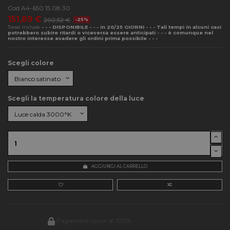
Cod
A4-650.15.08.30
151,89 €
202,52 €
-25%
Tasse incluse
- - - DISPONIBILE - - - in 20/25 GIORNI - - - Tali tempi in alcuni casi
potrebbero subire ritardi o viceversa essere anticipati - - - è comunque nel
nostro interesse evadere gli ordini prima possibile - - -
Scegli colore
Scegli la temperatura colore della luce
AGGIUNGI AL CARRELLO
Pagamenti sicuri al 100%