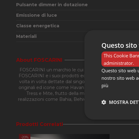
Pulsante dimmer in dotazione
Emissione di luce
Classe energetica
Materiali
Questo sito 
This Cookie Bann
About FOSCARINI
administrator.
FOSCARINI un marchio le cui lampade nascono fondament
Questo sito web ut
FOSCARINI e i suoi prodotti ed è grazie a questi validi pri
nostro sito web ac
volta in volta dettate dal singolo progetto. La collabor
più
originali ed icone come Havana, la prima lampada realiz
Tress e Mite, frutto della mente dell’indiscusso mae
realizzazioni come Bahia, Behive, Aplomb, Birdie, Ritua
MOSTRA DET
s
Strettament
Prodotti Correlati
-20%