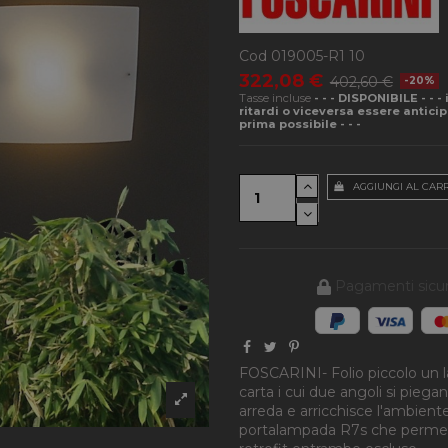
Cod
019005-R1 10
322,08 €
402,60 €
-20%
Tasse incluse
- - - DISPONIBILE - - 
ritardi o viceversa essere antici
prima possibile - - -
AGGIUNGI AL CAR
Pagamenti sicur
FOSCARINI- Folio piccolo un l
carta i cui due angoli si pie
arreda e arricchisce l'ambiente 
portalampada R7s che permett