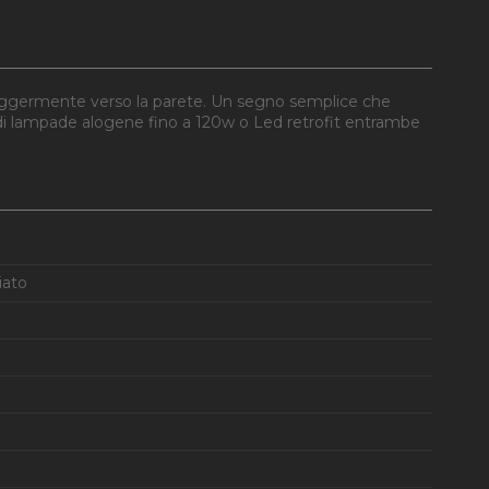
 leggermente verso la parete. Un segno semplice che
zo di lampade alogene fino a 120w o Led retrofit entrambe
iato