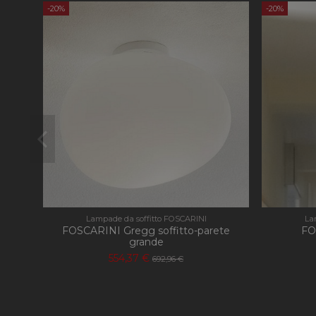
-20%
-20%
_gid
_gat
_ga_KEQLFFEDKH
Lampade da soffitto FOSCARINI
La
FOSCARINI Gregg soffitto-parete
FO
grande
554,37 €
692,96 €