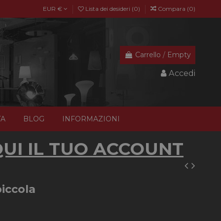
EUR €
Lista dei desideri (
0
)
Compara (
0
)
Carrello
/
Empty
Accedi
TA
BLOG
INFORMAZIONI
UI IL TUO ACCOUNT
iccola