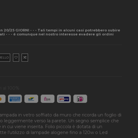
- in 20/25 GIORNI - - - Tali tempi in alcuni casi potrebbero subire
pati - - - è comunque nel nostro interesse evadere gli ordini
RELLO
i al 100%
ampada in vetro soffiato da muro che ricorda un foglio di
gano leggermente verso la parete. Un segno semplice che
in cui viene inserita. Folio piccola è dotata di un
e l’utilizzo di lampade alogene fino a 120w o Led