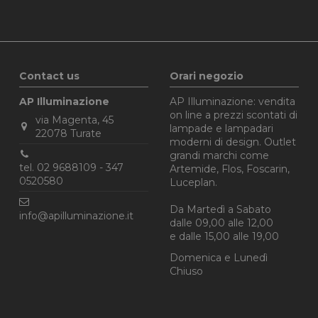
Contact us
Orari negozio
AP Illuminazione
AP Illuminazione: vendita
on line a prezzi scontati di
via Magenta, 45
lampade e lampadari
22078 Turate
moderni di design. Outlet
grandi marchi come
tel. 02 9688109 - 347
Artemide, Flos, Foscarin,
0520580‬
Luceplan.
Da Martedì a Sabato
info@apilluminazione.it
dalle 09,00 alle 12,00
e dalle 15,00 alle 19,00
Domenica e Lunedì
Chiuso