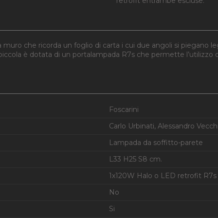
retrofit entrambe escluse.
 muro che ricorda un foglio di carta i cui due angoli si piegano
lio piccola è dotata di un portalampada R7s che permette l’utiliz
Foscarini
Carlo Urbinati, Alessandro Vecch
Lampada da soffitto-parete
L33 H25 S8 cm.
1x120W Halo o LED retrofit R7s
No
Si