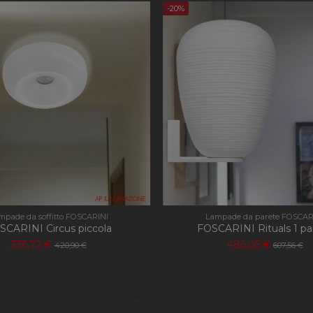
mese
è un aggiornamento significativo del servizio di a
.apilluminazione.com
-20%
comunemente utilizzato da Google. Questo cookie
per distinguere utenti unici assegnando un nume
modo casuale come identificatore del cliente. È i
richiesta di pagina in un sito e utilizzato per calco
visitatori, sessioni e campagne per i rapporti di ana
1 giorno
Questo cookie è impostato da Google Analytics.
Google LLC
aggiorna un valore univoco per ogni pagina visita
.apilluminazione.com
per contare e tenere traccia delle visualizzazioni 
58
Questo nome di cookie è associato a Google Univ
Google LLC
secondi
secondo la documentazione viene utilizzato per l
.apilluminazione.com
delle richieste, limitando la raccolta di dati su siti
.apilluminazione.com
1 anno 1
Questo cookie viene utilizzato da Google Analyti
mese
stato della sessione.
mpade da soffitto FOSCARINI
Lampade da parete FOSCAR
SCARINI Circus piccola
FOSCARINI Rituals 1 pa
336,72 €
486,05 €
420,90 €
607,56 €