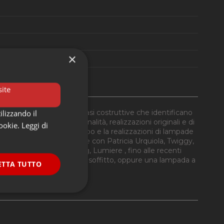
×
ite
ra sono da sempre le basi costruttive che identificano
ilizzando il
ampade dalla forte personalità, realizzazioni originali e di
cookie.
Leggi di
anno consentito lo sviluppo e la realizzazioni di lampade
nata dalla collaborazione con Patricia Urquiola, Twiggy,
g Bang, Le Soleil, Gregg, Lumiere , fino alle recenti
 o da tavolo, da parete o soffitto, oppure una lampada a
ETTA TUTTO
n.
onalità