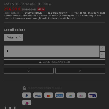
Cod
LAFT000PRS000BT000EU
274,50 €
305,00 €
-10%
Tasse incluse
- - - DISPONIBILE - - - in 20/25 GIORNI - - - Tali tempi in alcuni casi
potrebbero subire ritardi o viceversa essere anticipati - - - è comunque nel
nostro interesse evadere gli ordini prima possibile - - -
Scegli colore
AGGIUNGI AL CARRELLO
Pagamenti sicuri al 100%