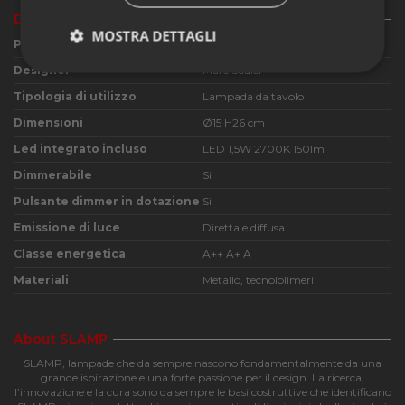
Dettagli del prodotto
MOSTRA DETTAGLI
Produttore
Slamp
Designer
Marc Sadler
Strettamente
Performance
necessari
Tipologia di utilizzo
Lampada da tavolo
Dimensioni
Ø15 H26 cm
Led integrato incluso
LED 1,5W 2700K 150lm
Funzionalità
Dimmerabile
Si
Pulsante dimmer in dotazione
Si
Emissione di luce
Diretta e diffusa
Classe energetica
A++ A+ A
Materiali
Metallo, tecnololimeri
Strettamente necessari
Performance
Funzionalità
About SLAMP
I cookie strettamente necessari consentono le
funzionalità principali del sito web come l'accesso
SLAMP, lampade che da sempre nascono fondamentalmente da una
dell'utente e la gestione dell'account. Il sito web non
grande ispirazione e una forte passione per il design. La ricerca,
può essere utilizzato correttamente senza i cookie
l’innovazione e la cura sono da sempre le basi costruttive che identificano
strettamente necessari.