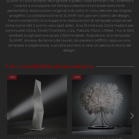
SLAMP e i suoi prodotti ed è grazie a questi validi principi che l’azienda è
riuscita a sviluppare nel tempo collezioni e lampade dalla forte
Nome
Provider
/
Dominio
Scadenza
Descri
personalità, realizzazioni originali e di volta in volta dettate dal singolo
progetto. La collaborazione di SLAMP con giovani talenti del design,
CookieScriptConsent
4
Questo
CookieScript
hanno consentito lo sviluppo e la realizzazioni di lampade originali ed
settimane
viene
apilluminazione.com
icone come Veli il primo vero best seller, Aria firmata da Zaha Hadid e per
2 giorni
utilizz
continuare Clizia, Etolie Charlotte, Liza, Fabula, Flora, Lillibet, ma la lista
servizi
Cookie
sarebbe lunghissima e quasi interminabile. Acquistare una lampada
Script
SLAMP, sia essa da terra o da tavolo, da parete o soffitto, oppure una
ricorda
lampada a sospensione, vuol dire portarsi a casa un pezzo di storia del
prefer
design.
consen
cookie
visitato
necess
7 altri prodotti della stessa categoria:
il bann
cookie 
-10%
-10%
Cookie
Script
funzio
corret
PHPSESSID
Sessione
Cookie
PHP.net
genera
apilluminazione.com
applica
basate 
lingua
PHP. Si
di un
identif
generi