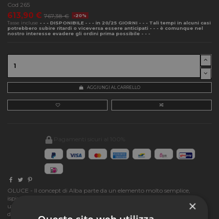
Cod
265
613,90 €
767,38 €
-20%
Tasse incluse
- - - DISPONIBILE - - - in 20/25 GIORNI - - - Tali tempi in alcuni casi
potrebbero subire ritardi o viceversa essere anticipati - - - è comunque nel
nostro interesse evadere gli ordini prima possibile - - -
AGGIUNGI AL CARRELLO
Pagamenti sicuri al 100%
OLUCE - Il concept di Alba parte da un elemento molto semplice,
ispirato nell’immaginario della designer ad una goccia d’acqua –
×
utilizzata in modi diversi a seconda del modello. Riferimenti al mondo
della natura, forme morbide contrapposte a linee squadrate, insieme