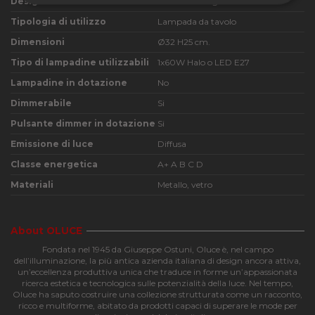
Designer
Mariana Pellegrino Soto
Strettamente
Performance
necessari
Tipologia di utilizzo
Lampada da tavolo
Dimensioni
Ø32 H25 cm.
Tipo di lampadine utilizzabili
1x60W Halo o LED E27
Funzionalità
Lampadine in dotazione
No
Dimmerabile
Si
Pulsante dimmer in dotazione
Si
Emissione di luce
Diffusa
Classe energetica
A+ A B C D
Strettamente necessari
Performance
Materiali
Metallo, vetro
Funzionalità
I cookie strettamente necessari consentono le
funzionalità principali del sito web come l'accesso
About OLUCE
dell'utente e la gestione dell'account. Il sito web non
Fondata nel 1945 da Giuseppe Ostuni, Oluce è, nel campo
può essere utilizzato correttamente senza i cookie
dell’illuminazione, la più antica azienda italiana di design ancora attiva,
strettamente necessari.
un’eccellenza produttiva unica che traduce in forme un’appassionata
Nome
Provider
/
Dominio
Scadenza
Descri
ricerca estetica e tecnologica sulle potenzialità della luce. Nel tempo,
Oluce ha saputo costruire una collezione strutturata come un racconto,
CookieScriptConsent
4
Questo
CookieScript
ricco e multiforme, abitato da prodotti capaci di superare le mode per
settimane
viene
apilluminazione.com