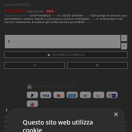
Cod
A000300
637,00 €
910,00 €
-30%
Tasse incluse
- - - DISPONIBILE - - - in 20/25 GIORNI - - - Tali tempi in alcuni casi
potrebbero subire ritardi o viceversa essere anticipati - - - è comunque nel
nostro interesse evadere gli ordini prima possibile - - -
AGGIUNGI AL CARRELLO
Pagamenti sicuri al 100%
×
ARTEMIDE - Shogun è una lampada da tavolo disegnata da Mario
Questo sito web utilizza
Botta, caratterizzata da uno stelo in metallo verniciato bianco e nero con
diffusori orientabili in lamiera di acciaio forata verniciata bianca. Shogun
cookie
è una lampada da tavolo a luce diffusa. La mobilità dei diffusori consente