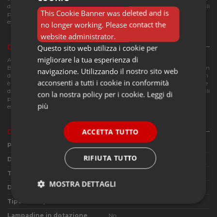
di creare particolari atmosfere di luci e di ombre. Le lampadine utilizzabili
This Cookie Banner was deleted and is
possono essere di tipo Alogeno 1x150w o LED 1x8w con attacco E27,
escluse.
no longer working. Please contact the
website administrator.
Questo sito web utilizza i cookie per
Descrizione
migliorare la tua esperienza di
ARTEMIDE - Shogun è una lampada da tavolo disegnata da Mario
Botta, caratterizzata da uno stelo in metallo verniciato bianco e nero con
navigazione. Utilizzando il nostro sito web
diffusori orientabili in lamiera di acciaio forata verniciata bianca. Shogun
acconsenti a tutti i cookie in conformità
è una lampada da tavolo a luce diffusa. La mobilità dei diffusori consente
di creare particolari atmosfere di luci e di ombre. Le lampadine utilizzabili
con la nostra policy per i cookie.
Leggi di
possono essere di tipo Alogeno 1x150w o LED 1x8w con attacco E27,
più
escluse.
ACCETTA TUTTO
Dettagli del prodotto
Produttore
Artemide
RIFIUTA TUTTO
Designer
Mario Botta
Tipologia di utilizzo
Lampada da tavolo
MOSTRA DETTAGLI
Dimensioni
Ø320 H595 mm - Base Ø120 mm
Tipo di lampadine utilizzabili
1x50W Halo o 1x8W LED E27
Strettamente
Performance
necessari
Lampadine in dotazione
No