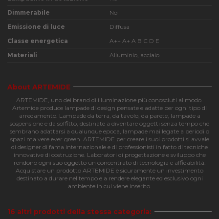
Dimmerabile
No
Emissione di luce
Diffusa
Funzionalità
Classe energetica
A++ A+ A B C D E
Materiali
Alluminio, acciaio
About ARTEMIDE
ARTEMIDE, uno dei brand di illuminazione più conosciuti al modo.
Strettamente necessari
Performance
Artemide produce lampade di design pensate e adatte per ogni tipo di
arredamento. Lampade da terra, da tavolo, da parete, lampade a
Funzionalità
sospensione e da soffitto, destinate a diventare oggetti senza tempo che
sembrano adattarsi a qualunque epoca, lampade mai legate a periodi o
I cookie strettamente necessari consentono le
spazi ma vere ever green. ARTEMIDE per creare i suoi prodotti si avvale
funzionalità principali del sito web come l'accesso
di designer di fama internazionale e di professionisti in fatto di tecniche
dell'utente e la gestione dell'account. Il sito web non
innovative di costruzione. Laboratori di progettazione e sviluppo che
può essere utilizzato correttamente senza i cookie
rendono ogni suo oggetto un concentrato di tecnologia e affidabilità.
strettamente necessari.
Acquistare un prodotto ARTEMIDE è sicuramente un investimento
destinato a durare nel tempo e a rendere elegante ed esclusivo ogni
Nome
Provider
/
Dominio
Scadenza
Descri
ambiente in cui viene inserito.
CookieScriptConsent
4
Questo
CookieScript
settimane
viene
apilluminazione.com
2 giorni
utilizz
16 altri prodotti della stessa categoria:
servizi