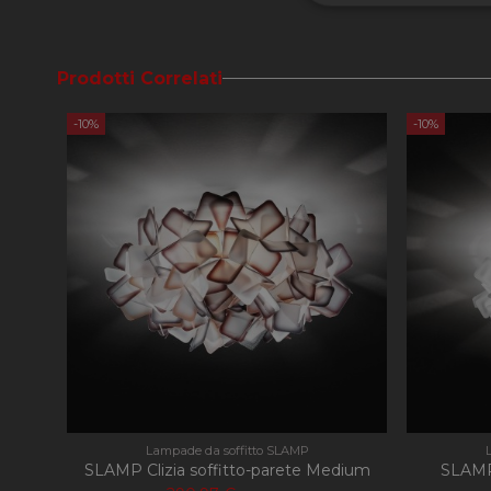
Strettament
Prodotti Correlati
-10%
-10%
I cookie strettamente
dell'account. Il sito
Nome
CookieScriptConse
PHPSESSID
Lampade da soffitto SLAMP
SLAMP Clizia soffitto-parete Medium
SLAMP 