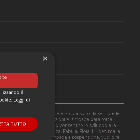
×
ite
ilizzando il
cookie.
Leggi di
 La ricerca, l’innovazione e la cura sono da sempre le
 sviluppare nel tempo collezioni e lampade dalla forte
ETTA TUTTO
ni talenti del design, hanno consentito lo sviluppo e la
izia, Etolie Charlotte, Liza, Fabula, Flora, Lillibet, ma la
 o soffitto, oppure una lampada a sospensione, vuol dire