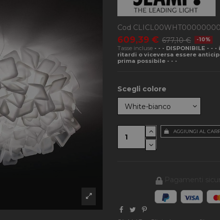
Cod
CLICL00WHT0000000
609,39 €
677,10 €
-10%
Tasse incluse
- - - DISPONIBILE - - 
ritardi o viceversa essere antici
prima possibile - - -
Scegli colore
AGGIUNGI AL CAR
Pagamenti sicur