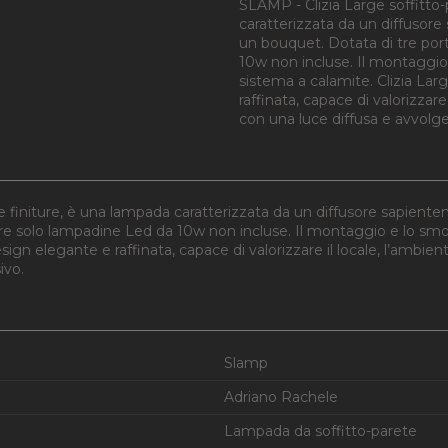
SLAMP - Clizia Large soffitto-p
caratterizzata da un diffusore
un bouquet. Dotata di tre po
10w non incluse. Il montaggio 
sistema a calamite. Clizia Lar
raffinata, capace di valorizzare
con una luce diffusa e avvolg
se finiture, è una lampada caratterizzata da un diffusore sapiente
 solo lampadine Led da 10w non incluse. Il montaggio e lo smont
ign elegante e raffinata, capace di valorizzare il locale, l’ambien
ivo.
Slamp
Adriano Rachele
Lampada da soffitto-parete