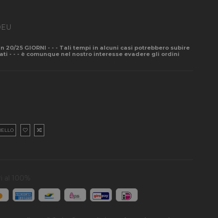
0EU
- in 20/25 GIORNI - - - Tali tempi in alcuni casi potrebbero subire
pati - - - è comunque nel nostro interesse evadere gli ordini
RELLO
i al 100%