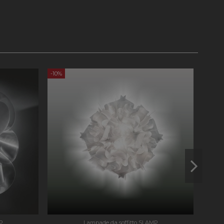
ersal Analytics, che
zionamento del sito
nalisi più
 viene utilizzato
ro generato in
ncluso in ogni
lare i dati di
lisi dei siti.
-10%
-10%
 Memorizza e
ta e viene utilizzato
di pagina.
ersal Analytics,
imitare la frequenza
 ad alto traffico.
cs per mantenere lo
P
Lampade da soffitto SLAMP