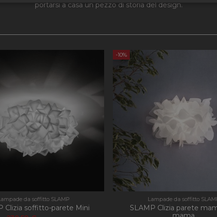
e necessari
Performance
Funzi
portarsi a casa un pezzo di storia del design.
-10%
Strettamente necessari
Performance
Funzionalità
 necessari consentono le funzionalità principali del sito web come l'accesso dell'utente 
 web non può essere utilizzato correttamente senza i cookie strettamente necessari.
Provider
/
Dominio
Scadenza
Descrizione
nt
4
Questo cookie viene utilizzato dal servizio C
CookieScript
settimane
ricordare le preferenze di consenso sui cookie 
apilluminazione.com
2 giorni
necessario che il banner dei cookie di Cookie
correttamente.
Sessione
Cookie generato da applicazioni basate sul li
PHP.net
tratta di un identificatore generico utilizzato
apilluminazione.com
variabili di sessione utente. Normalmente è
in modo casuale, il modo in cui viene utilizz
specifico per il sito, ma un buon esempio è 
di accesso per un utente tra le pagine.
Lampade da soffitto SLAMP
Lampade da soffitto SLAM
Clizia soffitto-parete Mini
SLAMP Clizia parete ma
mama