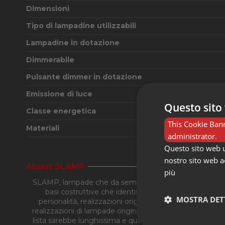
Dimensioni
Tipo di lampadine utilizzabili
Lampadine in dotazione
Dimmerabile
Pulsante dimmer in dotazione
Emissione di luce
Questo sito 
Classe energetica
This Cookie Bann
Materiali
administrator.
Questo sito web ut
nostro sito web ac
About SLAMP
più
SLAMP, lampade che da sempre nascono fondamentalmente
basi costruttive che identificano SLAMP e i suoi prod
MOSTRA DET
personalità, realizzazioni originali e di volta in volt
realizzazioni di lampade originali ed icone come Veli il pr
lista sarebbe lunghissima e quasi interminabile. Acquis