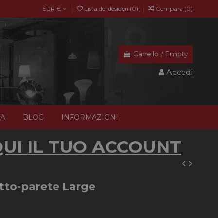
EUR €
Lista dei desideri (
0
)
Compara (
0
)
Carrello
/
Empty
Accedi
TA
BLOG
INFORMAZIONI
UI IL TUO ACCOUNT
itto-parete Large