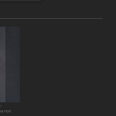
onalità
e la gestione
ookie-Script.com per
dei visitatori. È
-Script.com funzioni
nguaggio PHP. Si
 per mantenere le
 un numero generato
ato può essere
mantenere uno stato
P
ma non