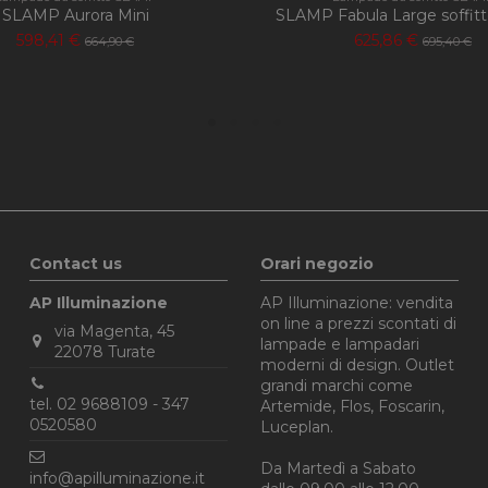
SLAMP Aurora Mini
SLAMP Fabula Large soffitt
598,41 €
625,86 €
664,90 €
695,40 €
Contact us
Orari negozio
AP Illuminazione
AP Illuminazione: vendita
on line a prezzi scontati di
via Magenta, 45
lampade e lampadari
22078 Turate
moderni di design. Outlet
grandi marchi come
tel. 02 9688109 - 347
Artemide, Flos, Foscarin,
0520580‬
Luceplan.
Da Martedì a Sabato
info@apilluminazione.it