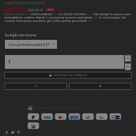
Cod
P06501.045.0000
287,77 €
383,69 €
-25%
Tasse incluse
- - - DISPONIBILE - - - in 20/25 GIORNI - - - Tali tempi in alcuni casi
potrebbero subire ritardi o viceversa essere anticipati - - - è comunque nel
nostro interesse evadere gli ordini prima possibile - - -
Scegli versione
AGGIUNGI AL CARRELLO
Pagamenti sicuri al 100%