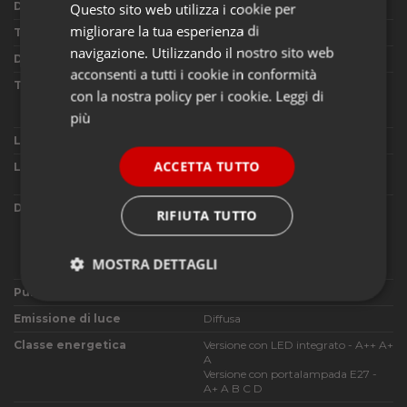
Designer
Team Design
Questo sito web utilizza i cookie per
migliorare la tua esperienza di
Tipologia di utilizzo
Lampada da soffitto
navigazione. Utilizzando il nostro sito web
Dimensioni
L45 H33 cm
acconsenti a tutti i cookie in conformità
Tipo di lampadine utilizzabili
Versione con portalampada E27 -
con la nostra policy per i cookie.
Leggi di
1x150W Halo o LED on dimensioni
max Ø55 e lunghezza 100 mm
più
Lampadine in dotazione
No
ACCETTA TUTTO
Led integrato incluso
Versione con LED integrato - LED
20W 3000K 2029lm CRI 80
Dimmerabile
Per la versione con LED integrato
RIFIUTA TUTTO
DALI / PUSH DIM
Per la versione con portalampada
E27 in base al tipo di lampadina
MOSTRA DETTAGLI
utilizzata
Pulsante dimmer in dotazione
No
Strettamente
Performance
necessari
Emissione di luce
Diffusa
Classe energetica
Versione con LED integrato - A++ A+
A
Versione con portalampada E27 -
Funzionalità
A+ A B C D