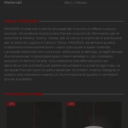
Materiali
Vetro, metallo
About PANZERI
PANZERI Outlet con tutte le lampade del marchio in offerte a prezzi
scontati. Rivenditore Autorizzato Panzeri e punto di riferimento per le
Strettamente necessari
Performance
province di Milano, Como, Varese, per la vicina Svizzera ed in particolare
Funzionalità
per la zona di Lugano e Canton Ticino. PANZERI, da sempre qualità,
tradizione e innovazione sono i valori sulla quale si basa l’azienda.
Lampade realizzate con cura e con attenzione ai dettagli, progettate per
I cookie strettamente necessari consentono le
illuminare e per impreziosire spazi interni ed esterni, con molteplici
funzionalità principali del sito web come l'accesso
soluzioni in termini di stile. Una collezione che offre soluzioni sia
dell'utente e la gestione dell'account. Il sito web non
decorative che architetturali adatte ad ambienti e arredi di ogni tipo. Le
può essere utilizzato correttamente senza i cookie
lampade Panzeri sono la scelta ideale per Architetti, Interior Designer e
strettamente necessari.
creativi che intendono inserire un’illuminazione di qualità in ambienti
privati e pubblici.
Nome
Provider
/
Dominio
Scadenza
Descri
CookieScriptConsent
4
Questo
CookieScript
settimane
viene
apilluminazione.com
Prodotti Correlati
2 giorni
utilizz
servizi
Cookie
-25%
-25%
Script
ricorda
prefer
consen
cookie