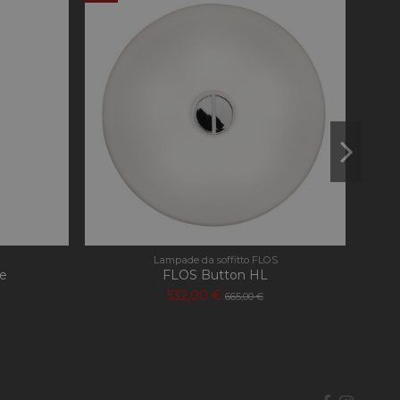
 viene utilizzato
ro generato in
ncluso in ogni
lare i dati di
lisi dei siti.
 Memorizza e
ta e viene utilizzato
di pagina.
ersal Analytics,
imitare la frequenza
 ad alto traffico.
cs per mantenere lo
Lampade da soffitto FLOS
e
FLOS Button HL
532,00 €
665,00 €