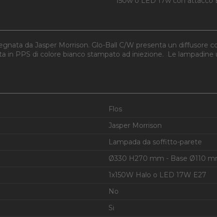
150w o LED 17w con attacco E
segnata da Jasper Morrison. Glo-Ball C/W presenta un diffusore c
tata in PPS di colore bianco stampato ad iniezione. Le lampadine 
Flos
Jasper Morrison
Lampada da soffitto-parete
Ø330 H270 mm - Base Ø110 
1x150W Halo o LED 17W E27
No
Si