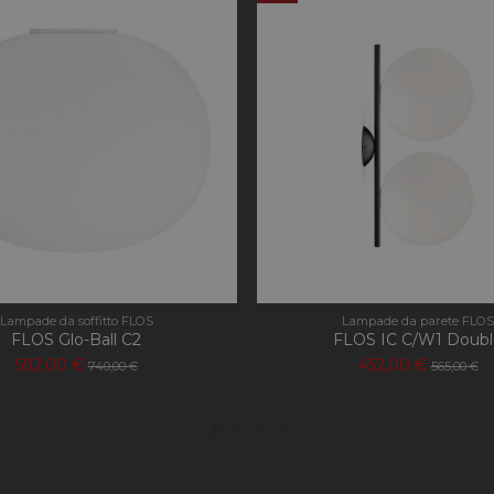
comunemente utilizzato da Google. Questo cookie
per distinguere utenti unici assegnando un nume
modo casuale come identificatore del cliente. È i
richiesta di pagina in un sito e utilizzato per calco
visitatori, sessioni e campagne per i rapporti di ana
1 giorno
Questo cookie è impostato da Google Analytics.
Google LLC
aggiorna un valore univoco per ogni pagina visita
.apilluminazione.com
per contare e tenere traccia delle visualizzazioni 
58
Questo nome di cookie è associato a Google Univ
Google LLC
secondi
secondo la documentazione viene utilizzato per l
.apilluminazione.com
delle richieste, limitando la raccolta di dati su siti
.apilluminazione.com
1 anno 1
Questo cookie viene utilizzato da Google Analyti
mese
stato della sessione.
Lampade da soffitto FLOS
Lampade da parete FLOS
FLOS Glo-Ball C2
FLOS IC C/W1 Doubl
592,00 €
452,00 €
740,00 €
565,00 €