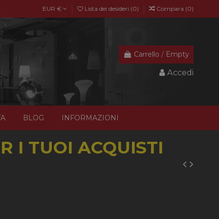
EUR €
Lista dei desideri (
0
)
Compara (
0
)
Carrello
/
Empty
Accedi
TA
BLOG
INFORMAZIONI
 I TUOI ACQUISTI