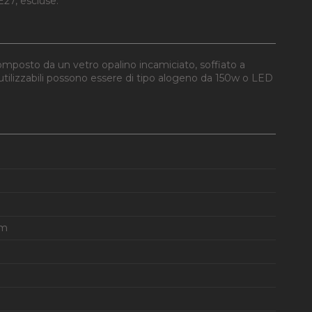
27, escluse.
omposto da un vetro opalino incamiciato, soffiato a
utilizzabili possono essere di tipo alogeno da 150w o LED
mm