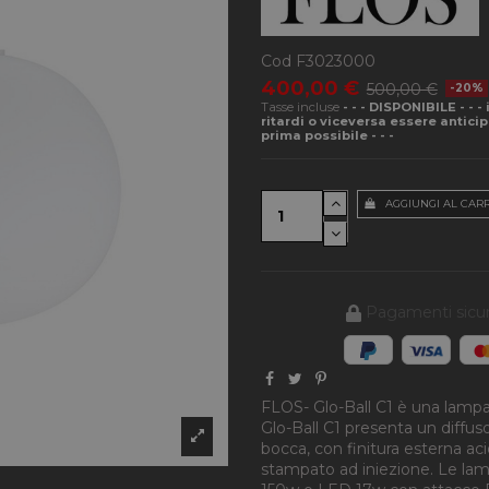
Cod
F3023000
400,00 €
500,00 €
-20%
Tasse incluse
- - - DISPONIBILE - - 
ritardi o viceversa essere antici
prima possibile - - -
AGGIUNGI AL CAR
Pagamenti sicur
FLOS- Glo-Ball C1 è una lampa
Glo-Ball C1 presenta un diffus
bocca, con finitura esterna aci
stampato ad iniezione. Le lamp