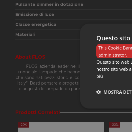
Pulsante dimmer in dotazione
Emissione di luce
Classe energetica
Materiali
Questo sito 
This Cookie Bann
administrator.
About FLOS
Questo sito web ut
FLOS, azienda leader nell’illuminazione di design, graz
nostro sito web ac
mondiale, lampade che hanno alla base di ogni loro proge
più
che sono nati pezzi storici e icone come Arco, Parentes
Italy”. Basti pensare a progetti come Aim, Ktribe, Spun L
e acquista le lampade da parete, le sospensione, le lam
MOSTRA DET
Strettament
Prodotti Correlati
-20%
-20%