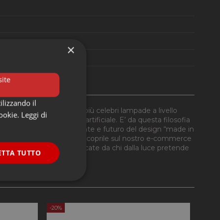
×
ite
ilizzando il
 Starck, ha firmato tra le più celebri lampade a livello
cookie.
Leggi di
ome disegnare la luce artificiale. E’ da questa filosofia
l passato ma anche presente e futuro del design “made in
issima collezione IC Light. Scoprile sul nostro e-commerce
ssato, apprezzate e ricercate da chi dalla luce pretende
ETTA TUTTO
onalità
-20%