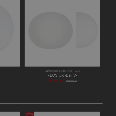
e la gestione
ookie-Script.com per
dei visitatori. È
-Script.com funzioni
nguaggio PHP. Si
 per mantenere le
S
Lampade da parete FLOS
 un numero generato
ato può essere
FLOS Glo-Ball W
mantenere uno stato
288,00 €
360,00 €
ersal Analytics, che
zionamento del sito
nalisi più
-20%
-20%