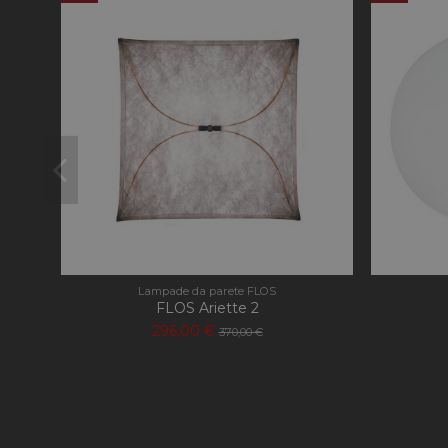
_gid
_gat
_ga_KEQLFFEDKH
Lampade da parete FLOS
FLOS Ariette 2
296,00 €
370,00 €