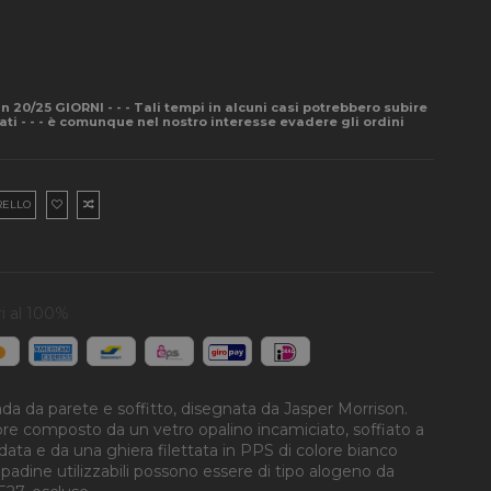
- in 20/25 GIORNI - - - Tali tempi in alcuni casi potrebbero subire
pati - - - è comunque nel nostro interesse evadere gli ordini
RELLO
i al 100%
da da parete e soffitto, disegnata da Jasper Morrison.
ore composto da un vetro opalino incamiciato, soffiato a
data e da una ghiera filettata in PPS di colore bianco
adine utilizzabili possono essere di tipo alogeno da