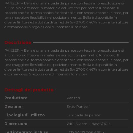
PANZERI – Bella è una lampada da parete con testa in pressofusione di
alluminio e diffusore in materiale acrilico con perimetro luminoso. Il
braccio che è di forma conica è orientabile, con snodo anche alla base, per
una maggiore flessibilità nel posizionamento. Bella è disponibile in
diverse finiture ed è dotata di un led da 5w 2700K 467lm con interruttore
e comando su 5 regolazioni di intensità luminosa.
Descrizione
PANZERI – Bella è una lampada da parete con testa in pressofusione di
alluminio e diffusore in materiale acrilico con perimetro luminoso. Il
braccio che è di forma conica è orientabile, con snodo anche alla base, per
una maggiore flessibilità nel posizionamento. Bella è disponibile in
diverse finiture ed è dotata di un led da 5w 2700K 467lm con interruttore
e comando su 5 regolazioni di intensità luminosa.
Dettagli del prodotto
Produttore
Panzeri
Designer
Enzo Panzeri
Tipologia di utilizzo
Lampada da parete
Dimensioni
Ø10, S12 cm. - Base Ø10,4
Led integrato incluso
LED 5W 2700K 467lm