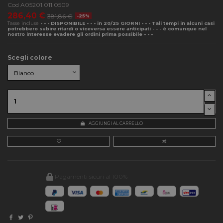
Cod
A05201.011.0509
286,40 €
381,86 €
-25%
Tasse incluse
- - - DISPONIBILE - - - in 20/25 GIORNI - - - Tali tempi in alcuni casi
potrebbero subire ritardi o viceversa essere anticipati - - - è comunque nel
nostro interesse evadere gli ordini prima possibile - - -
Scegli colore
AGGIUNGI AL CARRELLO
Pagamenti sicuri al 100%