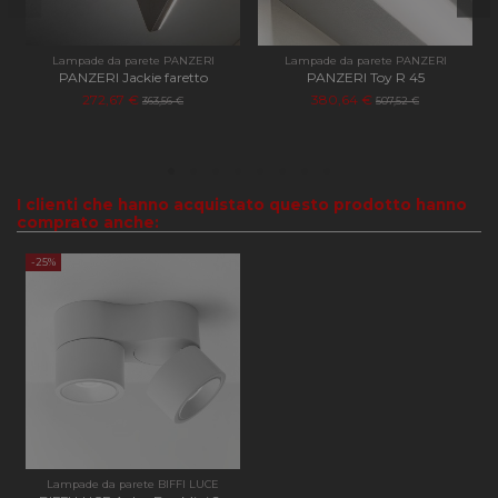
manten
variabil
sessio
utente
Lampade da parete PANZERI
Lampade da parete PANZERI
Norma
PANZERI Jackie faretto
PANZERI Toy R 45
è un n
272,67 €
380,64 €
genera
363,56 €
507,52 €
modo c
il modo
viene
utilizz
essere
specifi
I clienti che hanno acquistato questo prodotto hanno
sito, 
comprato anche:
buon 
è mant
uno st
-25%
access
utente 
pagine
Nome
Provider
/
Dominio
Scadenza
Descriz
Nome
Provider
/
Dominio
Scadenza
Descrizion
PrestaShop-
.apilluminazione.com
2
Necessa
[abcdef0123456789]
settimane
funzio
_ga
1 anno 1
Questo no
Google LLC
{32}
6 giorni
del sito
Lampade da parete BIFFI LUCE
mese
cookie è
.apilluminazione.com