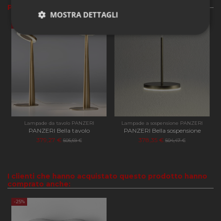
Prodotti Correlati
MOSTRA DETTAGLI
-25%
-25%
Strettamente
Performance
necessari
Funzionalità
Lampade da tavolo PANZERI
Lampade a sospensione PANZERI
PANZERI Bella tavolo
PANZERI Bella sospensione
379,27 €
378,35 €
505,69 €
504,47 €
Strettamente necessari
Performance
Funzionalità
I clienti che hanno acquistato questo prodotto hanno
I cookie strettamente necessari consentono le
comprato anche:
funzionalità principali del sito web come l'accesso
dell'utente e la gestione dell'account. Il sito web non
-25%
può essere utilizzato correttamente senza i cookie
strettamente necessari.