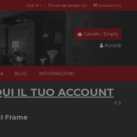
EUR €
Lista dei desideri (
0
)
Compara (
0
)
Carrello
/
Empty
Accedi
TA
BLOG
INFORMAZIONI
UI IL TUO ACCOUNT
I Frame