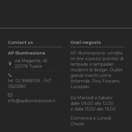
.apilluminazione.com
1 anno 1
Questo cookie viene utilizzato da Google Analyti
mese
stato della sessione.
Contact us
Orari negozio
AP Illuminazione
AP Illuminazione: vendita
on line a prezzi scontati di
via Magenta, 45
lampade e lampadari
22078 Turate
moderni di design. Outlet
grandi marchi come
tel. 02 9688109 - 347
Artemide, Flos, Foscarin,
0520580‬
Luceplan.
Da Martedì a Sabato
info@apilluminazione.it
dalle 09,00 alle 12,00
e dalle 15,00 alle 19,00
Domenica e Lunedì
Chiuso