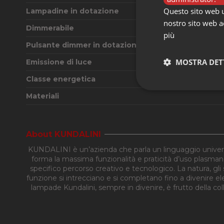
Questo sito web ut
Lampadine in dotazione
nostro sito web ac
Dimmerabile
più
Pulsante dimmer in dotazione
MOSTRA DET
Emissione di luce
Classe energetica
Strettament
Materiali
About KUNDALINI
KUNDALINI è un’azienda che parla un linguaggio universa
forma la massima funzionalità e praticità d’uso plasmand
specifico percorso creativo e tecnologico. La natura, gli s
funzione si intrecciano e si completano fino a divenire el
I cookie strettamente
lampade Kundalini, sempre in divenire, è frutto della co
dell'account. Il sito
Nome
CookieScriptConse