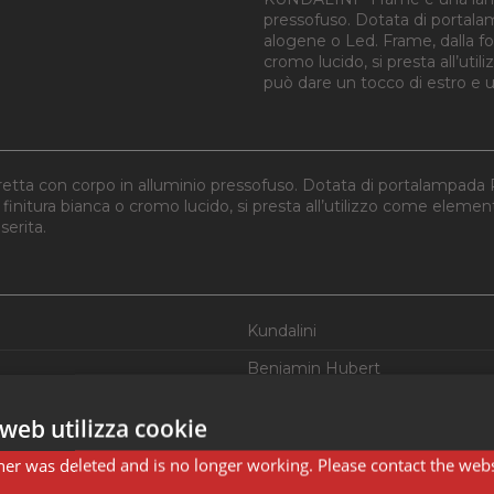
pressofuso. Dotata di portal
alogene o Led. Frame, dalla for
cromo lucido, si presta all’ut
può dare un tocco di estro e un
tta con corpo in alluminio pressofuso. Dotata di portalampada
n finitura bianca o cromo lucido, si presta all’utilizzo come ele
serita.
Kundalini
Benjamin Hubert
Lampada da parete
web utilizza cookie
L19,5 H23 S14 cm
er was deleted and is no longer working. Please contact the webs
R7s 78mm. Halo o Led