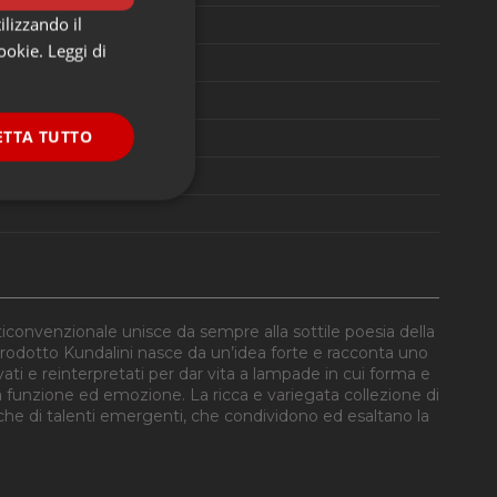
ilizzando il
cookie.
Leggi di
ETTA TUTTO
onalità
convenzionale unisce da sempre alla sottile poesia della
 prodotto Kundalini nasce da un’idea forte e racconta uno
rvati e reinterpretati per dar vita a lampade in cui forma e
ra funzione ed emozione. La ricca e variegata collezione di
e la gestione
nche di talenti emergenti, che condividono ed esaltano la
ookie-Script.com per