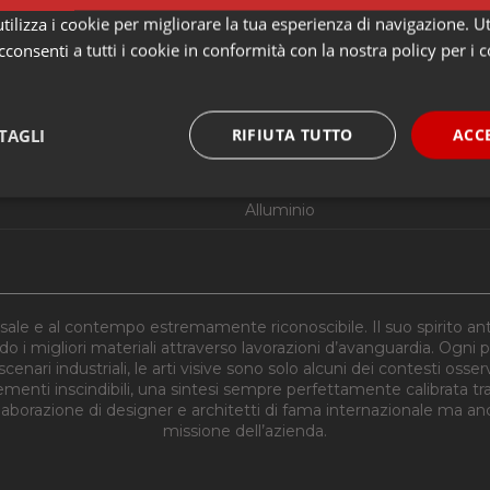
ilizza i cookie per migliorare la tua esperienza di navigazione. Ut
No
consenti a tutti i cookie in conformità con la nostra policy per i 
No
No
TAGLI
RIFIUTA TUTTO
ACC
Indiretta e diffusa
A++ A+ A
e necessari
Performance
Funzi
Alluminio
le e al contempo estremamente riconoscibile. Il suo spirito anti
o i migliori materiali attraverso lavorazioni d’avanguardia. Ogni
Strettamente necessari
Performance
Funzionalità
cenari industriali, le arti visive sono solo alcuni dei contesti osse
ementi inscindibili, una sintesi sempre perfettamente calibrata t
 necessari consentono le funzionalità principali del sito web come l'accesso dell'utente 
llaborazione di designer e architetti di fama internazionale ma a
 web non può essere utilizzato correttamente senza i cookie strettamente necessari.
missione dell’azienda.
Provider
/
Dominio
Scadenza
Descrizione
nt
4
Questo cookie viene utilizzato dal servizio C
CookieScript