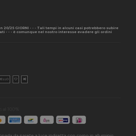
- in 20/25 GIORNI - - - Tali tempi in alcuni casi potrebbero subire
pati - - - è comunque nel nostro interesse evadere gli ordini
RELLO
i al 100%
da da parete a luce indiretta con corpo in alluminio