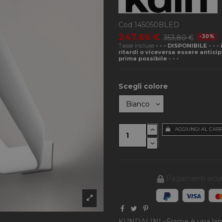
Cod
145050BLED
247,66 €
353,80 €
-30%
Tasse incluse
- - - DISPONIBILE - - 
ritardi o viceversa essere antici
prima possibile - - -
Scegli colore
AGGIUNGI AL CAR
Pagamenti sicur
KUNDALINI –Frame è una lampa