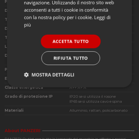
navigazione. Utilizzando il nostro sito web
Produttore
Panzeri
acconsenti a tutti i cookie in conformità
Designer
Team Design
con la nostra policy per i cookie.
Leggi di
Tipologia di utilizzo
Lampada da esterno
più
Dimensioni
Ø35 S38 cm
Tipo di lampadine utilizzabili
1x23W LED o FLUO E27
ACCETTA TUTTO
Lampadine in dotazione
No
Dimmerabile
Si, se si utilizzano lampadine
RIFIUTA TUTTO
dimmerabili
Pulsante dimmer in dotazione
No
MOSTRA DETTAGLI
Emissione di luce
Diretta e diffusa
Strettamente
Performance
Classe energetica
A++ A+ A
necessari
Grado di protezione IP
IP20 se si utilizza il rosone
IP65 se si utilizza cavo e spina
Materiali
Alluminio, rattan, policarbonato
Funzionalità
About PANZERI
PANZERI Outlet con tutte le lampade del marchio in offerte a prezzi