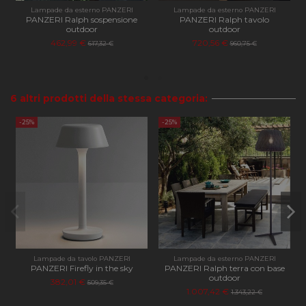
Cookie
Lampade da esterno PANZERI
Lampade da esterno PANZERI
Script
PANZERI Ralph sospensione
PANZERI Ralph tavolo
funzio
outdoor
outdoor
corret
462,99 €
720,56 €
617,32 €
960,75 €
PHPSESSID
Sessione
Cookie
PHP.net
genera
apilluminazione.com
applica
basate 
lingua
6 altri prodotti della stessa categoria:
PHP. Si
di un
identif
-25%
-25%
generi
utilizz
manten
variabil
sessio
utente
Norma
è un n
genera
modo c
il modo
viene
utilizz
essere
Lampade da tavolo PANZERI
Lampade da esterno PANZERI
specifi
PANZERI Firefly in the sky
PANZERI Ralph terra con base
sito, 
outdoor
buon 
382,01 €
509,35 €
è mant
1.007,42 €
1.343,22 €
uno st