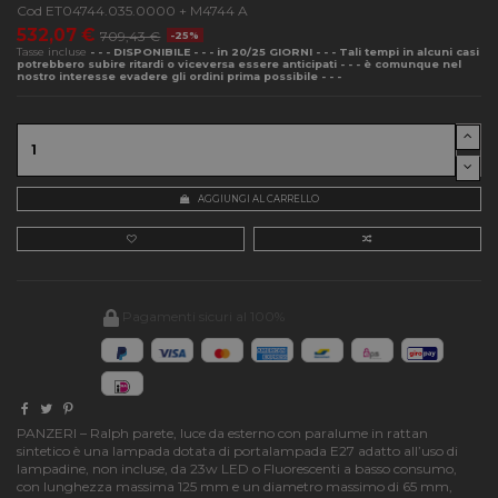
Cod
ET04744.035.0000 + M4744 A
532,07 €
709,43 €
-25%
Tasse incluse
- - - DISPONIBILE - - - in 20/25 GIORNI - - - Tali tempi in alcuni casi
potrebbero subire ritardi o viceversa essere anticipati - - - è comunque nel
nostro interesse evadere gli ordini prima possibile - - -
AGGIUNGI AL CARRELLO
Pagamenti sicuri al 100%
PANZERI – Ralph parete, luce da esterno con paralume in rattan
sintetico è una lampada dotata di portalampada E27 adatto all’uso di
lampadine, non incluse, da 23w LED o Fluorescenti a basso consumo,
con lunghezza massima 125 mm e un diametro massimo di 65 mm,