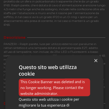
protetto da un sfera in policarbonato trasparente che le da un grado
IP65. Ralph parete, che è dotata di cavo d’alimentazione arancione lungo
4,5 metri che funge anche da sostegno, include nella confezione oltre alla
staffa per l’istallazione a muro anche il rosone per l’alimentazione da
soffitto, in tal caso si avrà un grado IP20 e un O-ring + spina per un
allacciamento alla presa di corrente, in tal caso si manterrà un grado
IP65.
Descrizione
PANZERI – Ralph parete, luce per utilizzo esterno con paralume in
rattan sintetico è una lampada dotata di portalampada E27, adatto
all’uso di lampadine, non incluse, da 23w LED o Fluorescenti a basso
consumo con lunghezza massima 125 mm e un diametro massimo di 65
×
mm, protetto da un sfera in policarbonato trasparente che le da un
grado IP65. Ralph parete, che è dotata di cavo d’alimentazione arancione
Questo sito web utilizza
lungo 4,5 metri che funge anche da sostegno, include nella confezione
oltre alla staffa per l’istallazione a muro anche il rosone per
cookie
l’alimentazione da soffitto, in tal caso la lampada avrà un grado IP20 e
un O-ring + spina per un allacciamento alla presa di corrente, in tal caso
This Cookie Banner was deleted and is
la lampada manterrà un grado IP65. Ralph parete utilizzata in veranda,
no longer working. Please contact the
su un terrazzo, sotto un gazebo, renderà particolare ed esclusivo il vostro
salotto o il vostro angolo relax all’aperto.
website administrator.
Questo sito web utilizza i cookie per
Dettagli del prodotto
migliorare la tua esperienza di