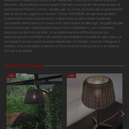
scontati. Rivenditore Autorizzato Panzeri e punto di riferimento per le
province di Milano, Como, Varese, per la vicina Svizzera ed in particolare
per la zona di Lugano e Canton Ticino. PANZERI, da sempre qualità,
tradizione e innovazione sono i valori sulla quale si basa l’azienda.
Strettamente necessari
Performance
Lampade realizzate con cura e con attenzione ai dettagli, progettate per
illuminare e per impreziosire spazi interni ed esterni, con molteplici
Funzionalità
soluzioni in termini di stile. Una collezione che offre soluzioni sia
decorative che architetturali adatte ad ambienti e arredi di ogni tipo. Le
I cookie strettamente necessari consentono le
lampade Panzeri sono la scelta ideale per Architetti, Interior Designer e
funzionalità principali del sito web come l'accesso
creativi che intendono inserire un’illuminazione di qualità in ambienti
dell'utente e la gestione dell'account. Il sito web non
privati e pubblici.
può essere utilizzato correttamente senza i cookie
strettamente necessari.
Prodotti Correlati
Nome
Provider
/
Dominio
Scadenza
Descri
CookieScriptConsent
4
Questo
CookieScript
-25%
-25%
settimane
viene
apilluminazione.com
2 giorni
utilizz
servizi
Cookie
Script
ricorda
prefer
consen
cookie
visitato
necess
il bann
cookie 