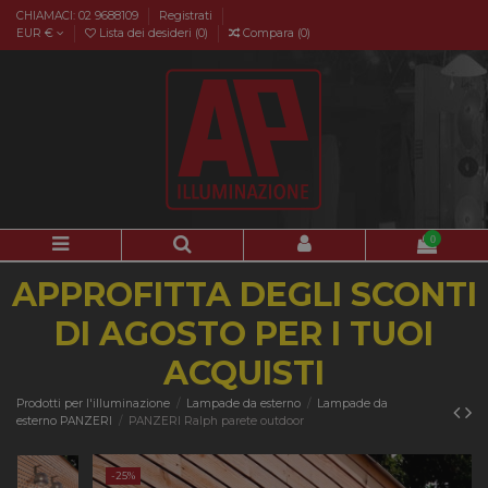
CHIAMACI: 02 9688109
Registrati
EUR €
Lista dei desideri (
0
)
Compara (
0
)
0
APPROFITTA DEGLI SCONTI
DI AGOSTO PER I TUOI
ACQUISTI
Prodotti per l'illuminazione
Lampade da esterno
Lampade da
esterno PANZERI
PANZERI Ralph parete outdoor
-25%