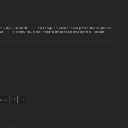
- in 20/25 GIORNI - - - Tali tempi in alcuni casi potrebbero subire
pati - - - è comunque nel nostro interesse evadere gli ordini
RELLO
i al 100%