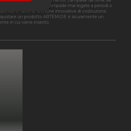
arsi a qualunque epoca, lampade mai legate a periodi o
onisti in fatto di tecniche innovative di costruzione.
onalità
. Acquistare un prodotto ARTEMIDE è sicuramente un
te in cui viene inserito.
e la gestione
ookie-Script.com per
dei visitatori. È
-Script.com funzioni
nguaggio PHP. Si
 per mantenere le
 un numero generato
ato può essere
mantenere uno stato