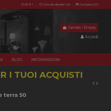
EUR €
Lista dei desideri (
0
)
Compara (
0
)
Carrello
/
Empty
Accedi
TA
BLOG
INFORMAZIONI
 I TUOI ACQUISTI
 terra 50