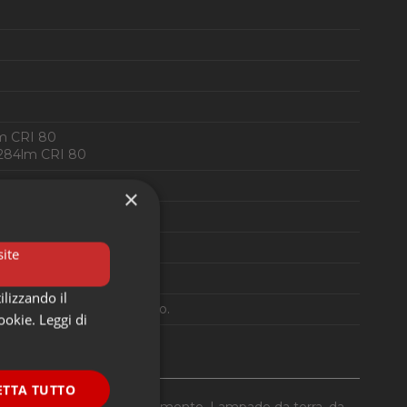
lm CRI 80
284lm CRI 80
×
ite
ilizzando il
bonato, acciaio, alluminio.
cookie.
Leggi di
ETTA TUTTO
te per ogni tipo di arredamento. Lampade da terra, da