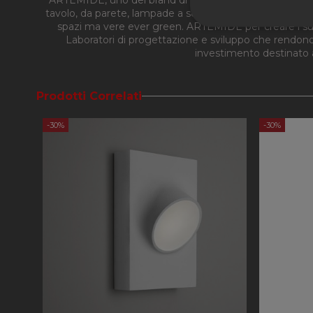
tavolo, da parete, lampade a sospensione e da soffitt
spazi ma vere ever green. ARTEMIDE per creare i suoi 
Strettament
Laboratori di progettazione e sviluppo che rendon
investimento destinato a
Prodotti Correlati
-30%
-30%
I cookie strettamente
dell'account. Il sito
Nome
CookieScriptConse
PHPSESSID