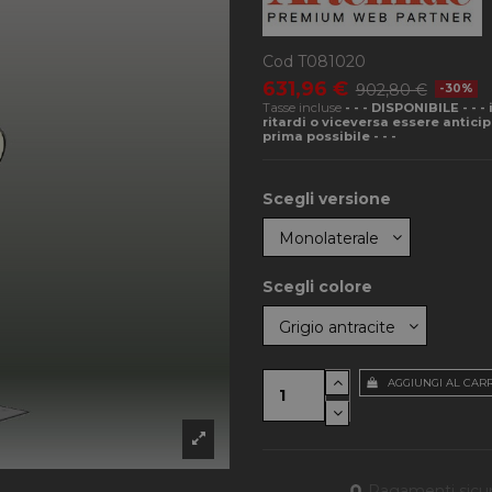
Cod
T081020
631,96 €
902,80 €
-30%
Tasse incluse
- - - DISPONIBILE - - 
ritardi o viceversa essere antici
prima possibile - - -
Scegli versione
Scegli colore
AGGIUNGI AL CAR
Pagamenti sicur