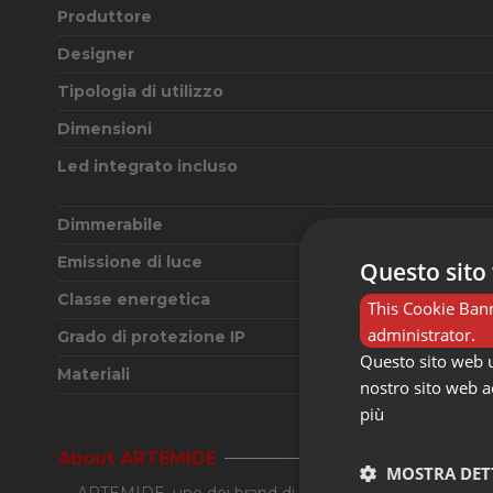
Produttore
Designer
Tipologia di utilizzo
Dimensioni
Led integrato incluso
Dimmerabile
Emissione di luce
Questo sito 
Classe energetica
This Cookie Bann
administrator.
Grado di protezione IP
Questo sito web ut
Materiali
nostro sito web ac
più
About ARTEMIDE
MOSTRA DET
ARTEMIDE, uno dei brand di illuminazione più conosci