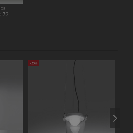
IDE
a 90
ersal Analytics, che
zionamento del sito
nalisi più
 viene utilizzato
ro generato in
ncluso in ogni
lare i dati di
lisi dei siti.
 Memorizza e
-30%
-30%
ta e viene utilizzato
di pagina.
ersal Analytics,
imitare la frequenza
 ad alto traffico.
cs per mantenere lo