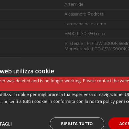
Artemide
Alessandro Pedretti
Lampada da esterno
H500 L170 S50 mm
Bilaterale LED 13W 3000K 568
Monolaterale LED 6,5W 3000K 
No
Diffusa
web utilizza cookie
A++ A+ A
er was deleted and is no longer working. Please contact the webs
IP65
ilizza i cookie per migliorare la tua esperienza di navigazione. Ut
Tecnopolimero composito, policar
consenti a tutti i cookie in conformità con la nostra policy per i 
TAGLI
RIFIUTA TUTTO
ACC
uti al modo. Artemide produce lampade di design pensate e adat