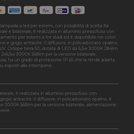
mpada a led per esterni, con possibilità di scelta fra
e e bilaterale, è realizzata in alluminio pressofuso con
amento per esterni a tre stadi ed è disponibile nei colori
 e grigio antracite. Il diffusore, in policarbonato opalino,
ti UV. Ciclope terra 50, dotata di LED da 6,5w 3000K 284lm
 2x6,5w 3000K 568lm per la versione bilaterale,
usa, ha un grado di protezione IP 65 che la rende adatta
iù esposti alle intemperie.
terale, è realizzata in alluminio pressofuso con
igio antracite. Il diffusore, in policarbonato opalino, è
5 w 3000K 568lm per la versione bilaterale, alimentazione
perie.