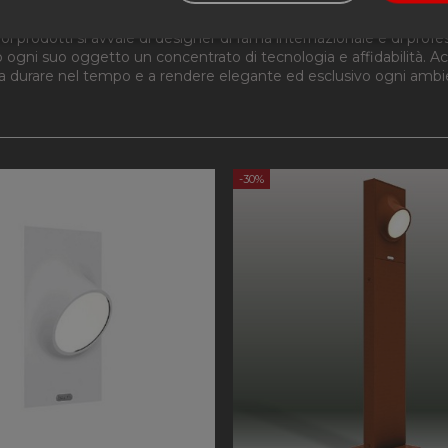
o, destinate a diventare oggetti senza tempo che sembrano adatt
prodotti si avvale di designer di fama internazionale e di professi
e necessari
Performance
Funzi
o ogni suo oggetto un concentrato di tecnologia e affidabilità
 durare nel tempo e a rendere elegante ed esclusivo ogni ambien
-30%
Strettamente necessari
Performance
Funzionalità
 necessari consentono le funzionalità principali del sito web come l'accesso dell'utente 
 web non può essere utilizzato correttamente senza i cookie strettamente necessari.
Provider
/
Dominio
Scadenza
Descrizione
nt
4
Questo cookie viene utilizzato dal servizio C
CookieScript
settimane
ricordare le preferenze di consenso sui cookie 
apilluminazione.com
2 giorni
necessario che il banner dei cookie di Cookie
correttamente.
Sessione
Cookie generato da applicazioni basate sul li
PHP.net
tratta di un identificatore generico utilizzato
apilluminazione.com
variabili di sessione utente. Normalmente è
in modo casuale, il modo in cui viene utilizz
specifico per il sito, ma un buon esempio è 
di accesso per un utente tra le pagine.