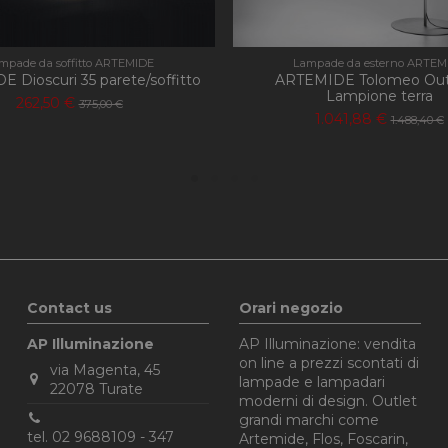
mpade da soffitto ARTEMIDE
Lampade da esterno ARTEM
 Dioscuri 35 parete/soffitto
ARTEMIDE Tolomeo Ou
Lampione terra
262,50 €
375,00 €
1.041,88 €
1.488,40 €
Contact us
Orari negozio
AP Illuminazione
AP Illuminazione: vendita
on line a prezzi scontati di
via Magenta, 45
lampade e lampadari
22078 Turate
moderni di design. Outlet
grandi marchi come
tel. 02 9688109 - 347
Artemide, Flos, Foscarin,