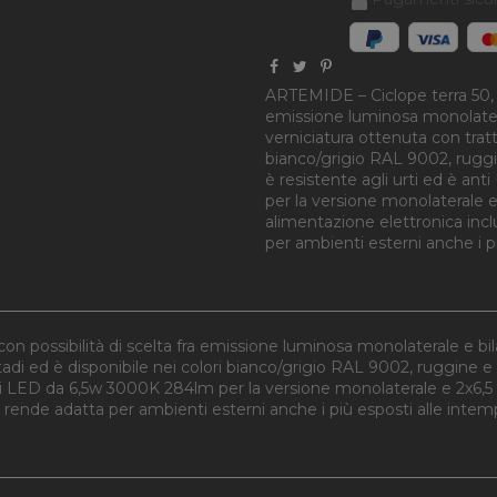
ARTEMIDE – Ciclope terra 50, la
emissione luminosa monolateral
verniciatura ottenuta con tratt
bianco/grigio RAL 9002, ruggine
è resistente agli urti ed è an
per la versione monolaterale e
alimentazione elettronica incl
per ambienti esterni anche i p
n possibilità di scelta fra emissione luminosa monolaterale e bila
di ed è disponibile nei colori bianco/grigio RAL 9002, ruggine e gr
ta di LED da 6,5w 3000K 284lm per la versione monolaterale e 2x6,
a rende adatta per ambienti esterni anche i più esposti alle intem