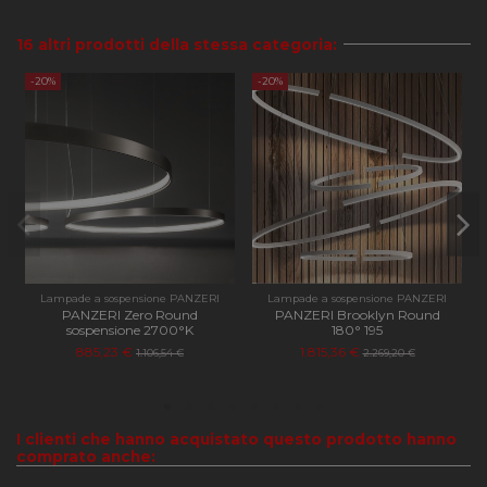
Script
ricorda
prefer
16 altri prodotti della stessa categoria:
consen
cookie
visitato
-20%
-20%
necess
il bann
cookie 
Cookie
Script
funzio
corret
PHPSESSID
Sessione
Cookie
PHP.net
genera
apilluminazione.com
applica
basate 
lingua
PHP. Si
Lampade a sospensione PANZERI
Lampade a sospensione PANZERI
di un
PANZERI Zero Round
PANZERI Brooklyn Round
identif
sospensione 2700°K
180° 195
generi
885,23 €
1.815,36 €
utilizz
1.106,54 €
2.269,20 €
manten
variabil
sessio
utente
Norma
I clienti che hanno acquistato questo prodotto hanno
è un n
comprato anche:
genera
modo c