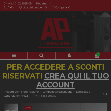
CHIAMACI: 02 9688109
Registrati
EUR €
Lista dei desideri (
0
)
Compara (
0
)
0
PER ACCEDERE A SCONTI
RISERVATI
CREA QUI IL TUO
ACCOUNT
Prodotti per l'illuminazione
Lampade a sospensione
Lampade a
sospensione PANZERI
PANZERI Smoke
-20%