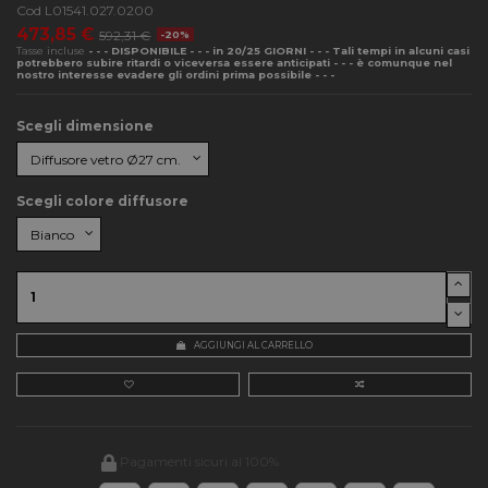
Cod
L01541.027.0200
473,85 €
592,31 €
-20%
Tasse incluse
- - - DISPONIBILE - - - in 20/25 GIORNI - - - Tali tempi in alcuni casi
potrebbero subire ritardi o viceversa essere anticipati - - - è comunque nel
nostro interesse evadere gli ordini prima possibile - - -
Scegli dimensione
Scegli colore diffusore
AGGIUNGI AL CARRELLO
Pagamenti sicuri al 100%