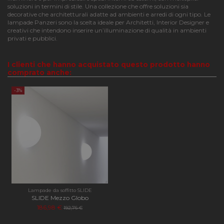
soluzioni in termini di stile. Una collezione che offre soluzioni sia
decorative che architetturali adatte ad ambienti e arredi di ogni tipo. Le
lampade Panzeri sono la scelta ideale per Architetti, Interior Designer e
Funzionalità
creativi che intendono inserire un’illuminazione di qualità in ambienti
privati e pubblici.
I clienti che hanno acquistato questo prodotto hanno
comprato anche:
-3%
Strettamente necessari
Performance
Funzionalità
I cookie strettamente necessari consentono le
funzionalità principali del sito web come l'accesso
dell'utente e la gestione dell'account. Il sito web non
può essere utilizzato correttamente senza i cookie
strettamente necessari.
Nome
Provider
/
Dominio
Scadenza
Descri
CookieScriptConsent
4
Questo
CookieScript
Lampade da soffitto SLIDE
settimane
viene
SLIDE Mezzo Globo
apilluminazione.com
2 giorni
utilizz
186,98 €
192,76 €
servizi
Cookie