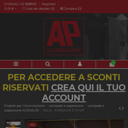
CHIAMACI: 02 9688109
Registrati
EUR €
Lista dei desideri (
0
)
Compara (
0
)
0
PER ACCEDERE A SCONTI
RISERVATI
CREA QUI IL TUO
ACCOUNT
Prodotti per l'illuminazione
Lampade a sospensione
Lampade a
sospensione KUNDALINI
KDLN - KUNDALINI E.T.A SAT
-15%