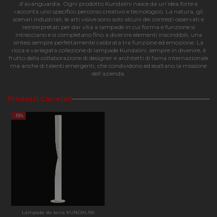
d’avanguardia. Ogni prodotto Kundalini nasce da un’idea forte e
racconta uno specifico percorso creativo e tecnologico. La natura, gli
scenari industriali, le arti visive sono solo alcuni dei contesti osservati e
Strettamente necessari
Performance
reinterpretati per dar vita a lampade in cui forma e funzione si
intrecciano e si completano fino a divenire elementi inscindibili, una
Funzionalità
sintesi sempre perfettamente calibrata tra funzione ed emozione. La
ricca e variegata collezione di lampade Kundalini, sempre in divenire, è
I cookie strettamente necessari consentono le
frutto della collaborazione di designer e architetti di fama internazionale
funzionalità principali del sito web come l'accesso
ma anche di talenti emergenti, che condividono ed esaltano la missione
dell'utente e la gestione dell'account. Il sito web non
dell’azienda.
può essere utilizzato correttamente senza i cookie
strettamente necessari.
Prodotti Correlati
Nome
Provider
/
Dominio
Scadenza
Descri
CookieScriptConsent
4
Questo
CookieScript
-15%
settimane
viene
apilluminazione.com
2 giorni
utilizz
servizi
Cookie
Script
ricorda
prefer
consen
cookie
visitato
necess
il bann
cookie 
Cookie
Lampade da terra KUNDALINI
Script