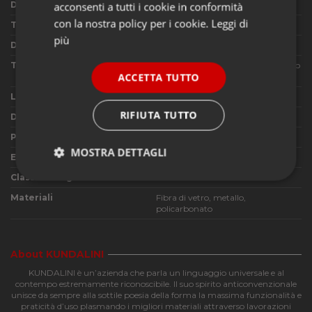
acconsenti a tutti i cookie in conformità
Designer
Guglielmo Berchicci
con la nostra policy per i cookie.
Leggi di
Tipologia di utilizzo
Lampada a sospensione
più
Dimensioni
L60x80 H54 cm + Cavo
Tipo di lampadine utilizzabili
1x42W Halo o LED E14 + 1x77W Halo
ACCETTA TUTTO
o LED E27
Lampadine in dotazione
No
RIFIUTA TUTTO
Dimmerabile
Si, in base alle lampadine utilizzate
Pulsante dimmer in dotazione
Si
MOSTRA DETTAGLI
Emissione di luce
Diffusa
Classe energetica
A+ A B C D
Strettamente
Performance
necessari
Materiali
Fibra di vetro, metallo,
policarbonato
Funzionalità
About KUNDALINI
KUNDALINI è un’azienda che parla un linguaggio universale e al
contempo estremamente riconoscibile. Il suo spirito anticonvenzionale
unisce da sempre alla sottile poesia della forma la massima funzionalità e
praticità d’uso plasmando i migliori materiali attraverso lavorazioni