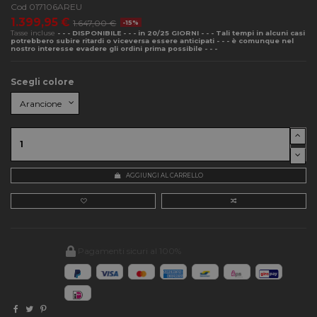
Cod
017106AREU
1.399,95 €
1.647,00 €
-15%
Tasse incluse
- - - DISPONIBILE - - - in 20/25 GIORNI - - - Tali tempi in alcuni casi
potrebbero subire ritardi o viceversa essere anticipati - - - è comunque nel
nostro interesse evadere gli ordini prima possibile - - -
Scegli colore
AGGIUNGI AL CARRELLO
Pagamenti sicuri al 100%