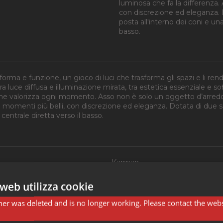
luminosa che fa la differenza.
con discrezione ed eleganza. 
posta all'interno dei coni e un
basso.
rma e funzione, un gioco di luci che trasforma gli spazi e li ren
a luce diffusa e illuminazione mirata, tra estetica essenziale e sofi
che valorizza ogni momento. Asso non è solo un oggetto d’arredo,
oi momenti più belli, con discrezione ed eleganza. Dotata di due 
centrale diretta verso il basso.
Karman
Bellucci Mazzoni
web utilizza cookie
Lampada a sospensione
er was deleted and is no longer working. Please contact the webs
Ø42 H16 cm + Cavo 200 cm.