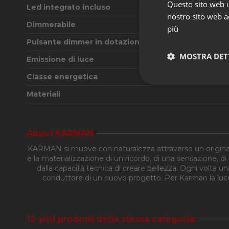
Questo sito web ut
Led integrato incluso
nostro sito web ac
Dimmerabile
più
Pulsante dimmer in dotazione
MOSTRA DET
Emissione di luce
Classe energetica
Strettament
Materiali
About KARMAN
KARMAN si muove con naturalezza attraverso un originale 
è la materializzazione di un ricordo, di una sensazione, di
dalla capacità tecnica di creare bellezza. Ogni volta u
conduttore di un nuovo progetto. Per Karman la luce è
I cookie strettamente
dell'account. Il sito
Nome
CookieScriptConse
12 altri prodotti della stessa categoria: