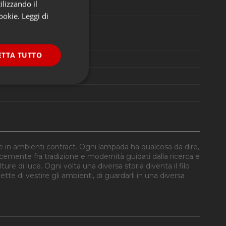
ilizzando il
 470lm
cookie.
Leggi di
ETTA TUTTO
onalità
e in ambienti contract. Ogni lampada ha qualcosa da dire,
licemente fra tradizione e modernità guidati dalla ricerca e
e di luce. Ogni volta una diversa storia diventa il filo
e di vestire gli ambienti, di guardarli in una diversa
e la gestione
ookie-Script.com per
dei visitatori. È