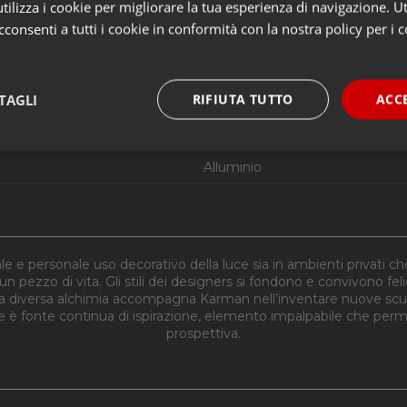
ilizza i cookie per migliorare la tua esperienza di navigazione. Ut
20,3W LED 2500lm + 2,9w LED
consenti a tutti i cookie in conformità con la nostra policy per i 
No
No
TAGLI
RIFIUTA TUTTO
ACC
Diretta e diffusa
A++ A+ A
e necessari
Performance
Funzi
Alluminio
e personale uso decorativo della luce sia in ambienti privati ch
 un pezzo di vita. Gli stili dei designers si fondono e convivono fe
Strettamente necessari
Performance
Funzionalità
na diversa alchimia accompagna Karman nell’inventare nuove scultur
 fonte continua di ispirazione, elemento impalpabile che permett
 necessari consentono le funzionalità principali del sito web come l'accesso dell'utente 
 web non può essere utilizzato correttamente senza i cookie strettamente necessari.
prospettiva.
Provider
/
Dominio
Scadenza
Descrizione
nt
4
Questo cookie viene utilizzato dal servizio C
CookieScript
settimane
ricordare le preferenze di consenso sui cookie 
apilluminazione.com