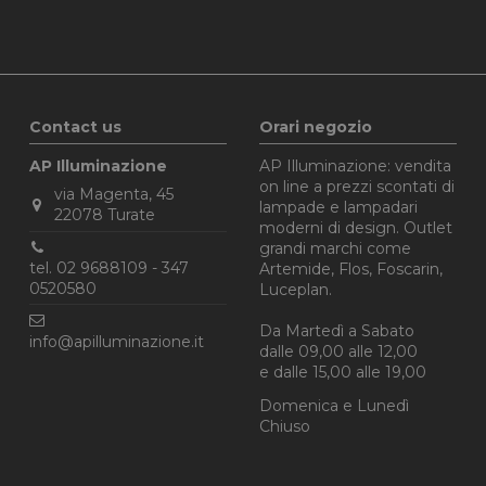
mese
stato della sessione.
Contact us
Orari negozio
AP Illuminazione
AP Illuminazione: vendita
on line a prezzi scontati di
via Magenta, 45
lampade e lampadari
22078 Turate
moderni di design. Outlet
grandi marchi come
tel. 02 9688109 - 347
Artemide, Flos, Foscarin,
0520580‬
Luceplan.
Da Martedì a Sabato
info@apilluminazione.it
dalle 09,00 alle 12,00
e dalle 15,00 alle 19,00
Domenica e Lunedì
Chiuso