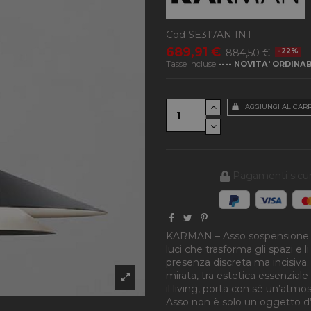
Cod
SE317AN INT
689,91 €
884,50 €
-22%
Tasse incluse
---- NOVITA' ORDINA
AGGIUNGI AL CAR
Pagamenti sicur
KARMAN – Asso sospensione è u
luci che trasforma gli spazi e 
presenza discreta ma incisiva. 
mirata, tra estetica essenziale 
il living, porta con sé un’at
Asso non è solo un oggetto d’