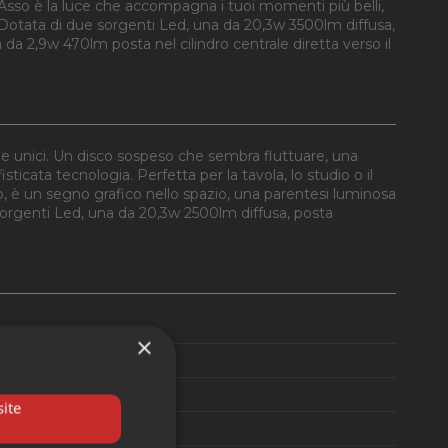
 Asso è la luce che accompagna i tuoi momenti più belli,
Dotata di due sorgenti Led, una da 20,3w 3500lm diffusa,
a da 2,9w 470lm posta nel cilindro centrale diretta verso il
de unici. Un disco sospeso che sembra fluttuare, una
sticata tecnologia. Perfetta per la tavola, lo studio o il
 è un segno grafico nello spazio, una parentesi luminosa
sorgenti Led, una da 20,3w 2500lm diffusa, posta
×
ite