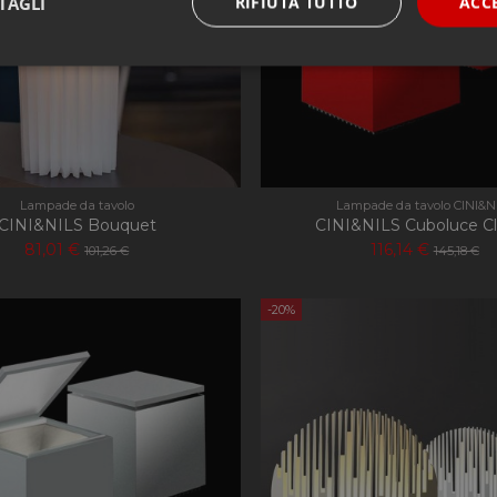
TAGLI
RIFIUTA TUTTO
ACC
e necessari
Performance
Funzi
Lampade da tavolo
Lampade da tavolo CINI&N
CINI&NILS Bouquet
CINI&NILS Cuboluce Cl
Strettamente necessari
Performance
Funzionalità
81,01 €
116,14 €
101,26 €
145,18 €
 necessari consentono le funzionalità principali del sito web come l'accesso dell'utente 
 web non può essere utilizzato correttamente senza i cookie strettamente necessari.
-20%
Provider
/
Dominio
Scadenza
Descrizione
nt
4
Questo cookie viene utilizzato dal servizio C
CookieScript
settimane
ricordare le preferenze di consenso sui cookie 
apilluminazione.com
2 giorni
necessario che il banner dei cookie di Cookie
correttamente.
Sessione
Cookie generato da applicazioni basate sul li
PHP.net
tratta di un identificatore generico utilizzato
apilluminazione.com
variabili di sessione utente. Normalmente è
in modo casuale, il modo in cui viene utilizz
specifico per il sito, ma un buon esempio è 