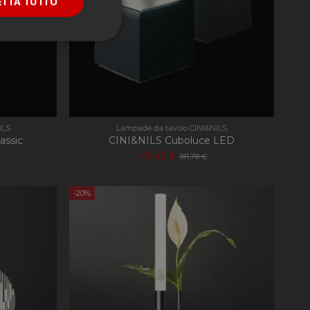
ETTA TUTTO
onalità
ILS
Lampade da tavolo CINI&NILS
assic
CINI&NILS Cuboluce LED
145,42 €
181,78 €
e la gestione
-20%
ookie-Script.com per
dei visitatori. È
-Script.com funzioni
nguaggio PHP. Si
 per mantenere le
 un numero generato
ato può essere
mantenere uno stato