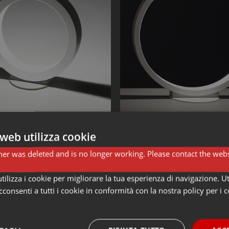
ampade da tavolo CINI&NILS
Lampade da tavolo CINI&N
NILS Assolo 20 appoggio
CINI&NILS Assolo 43 ap
web utilizza cookie
315,25 €
772,99 €
394,06 €
966,24 €
er was deleted and is no longer working. Please contact the webs
-20%
ilizza i cookie per migliorare la tua esperienza di navigazione. Ut
consenti a tutti i cookie in conformità con la nostra policy per i 