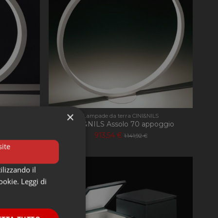
×
ILS
Lampade da terra CINI&NILS
poggio
CINI&NILS Assolo 70 appoggio
913,54 €
1.141,92 €
ite
-20%
ilizzando il
cookie.
Leggi di