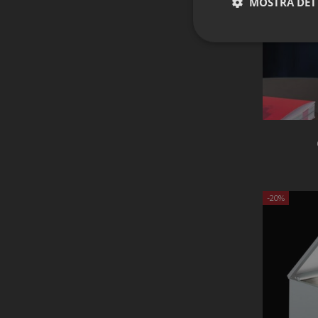
MOSTRA DET
Strettament
I cookie strettamente
dell'account. Il sito
-20%
Nome
CookieScriptConse
PHPSESSID