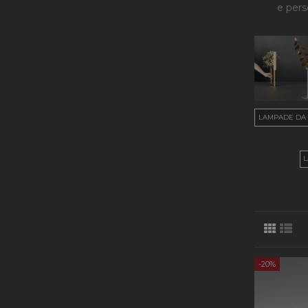
e pers
LAMPADE DA 
L
-20%