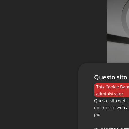
L
CINI&
Questo sito 
This Cookie Bann
administrator.
-20%
Questo sito web ut
nostro sito web ac
più