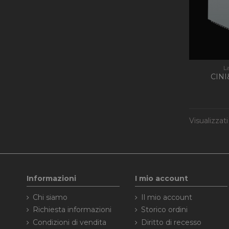
Nome
Nome
_ga
PrestaShop-[abcdef
L
CINI
_gid
Visualizzati
_gat
_ga_KEQLFFEDKH
Informazioni
I mio account
Chi siamo
Il mio account
Richiesta informazioni
Storico ordini
Condizioni di vendita
Diritto di recesso