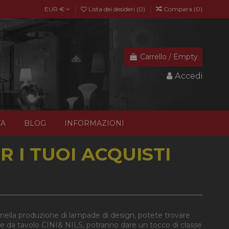
EUR €
Lista dei desideri (
0
)
Compara (
0
)
Carrello
/
Empty
Accedi
TA
BLOG
INFORMAZIONI
 I TUOI ACQUISTI
 nella produzione di lampade di design, potete trovare
de da tavolo CINI& NILS, potranno dare un tocco di classe