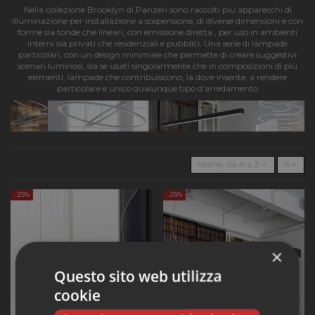
Nella collezione Brooklyn di Panzeri sono raccolti più apparecchi di
illuminazione per installazione a sospensione, di diverse dimensioni e con
forme sia tonde che lineari, con emissione diretta , per uso in ambienti
interni sia privati che residenziali e pubblici. Una serie di lampade
particolari, con un design minimale che permette di creare suggestivi
scenari luminosi, sia se usati singolarmente che in composizioni di più
elementi, lampade che contribuiscono, la dove inserite, a rendere
particolare e unico qualunque tipo d'arredamento
Nome, da A a Z
6
-25%
-25%
×
Questo sito web utilizza
cookie