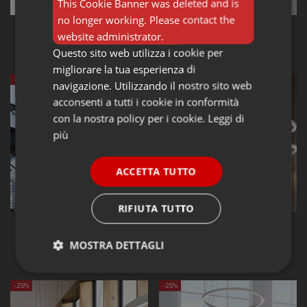
This Cookie Banner was deleted and is
no longer working. Please contact the
Lampade a sospensione PANZERI
Lampade a sospensione PANZERI
website administrator.
PANZERI Brooklyn Line 102
PANZERI Brooklyn Line 152
396,65 €
512,86 €
Questo sito web utilizza i cookie per
528,87 €
683,81 €
migliorare la tua esperienza di
-25%
-25%
navigazione. Utilizzando il nostro sito web
acconsenti a tutti i cookie in conformità
con la nostra policy per i cookie.
Leggi di
più
ACCETTA TUTTO
RIFIUTA TUTTO
Lampade a sospensione PANZERI
Lampade a sospensione PANZERI
PANZERI Brooklyn Round 180°
PANZERI Brooklyn Round 180°
100
195
MOSTRA DETTAGLI
732,46 €
1.701,90 €
976,61 €
2.269,20 €
Strettamente
Performance
necessari
-25%
-25%