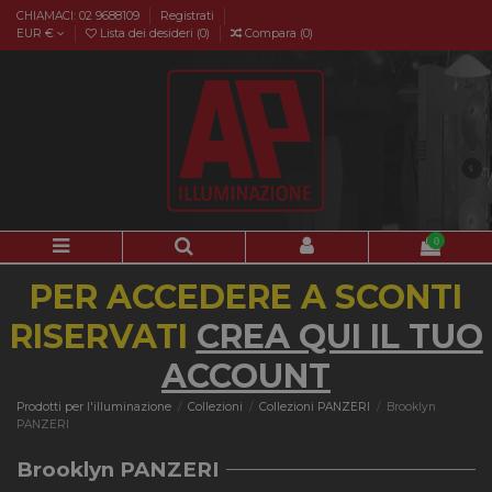
CHIAMACI: 02 9688109
Registrati
EUR €
Lista dei desideri (
0
)
Compara (
0
)
0
PER ACCEDERE A SCONTI
RISERVATI
CREA QUI IL TUO
ACCOUNT
Prodotti per l'illuminazione
Collezioni
Collezioni PANZERI
Brooklyn
PANZERI
Brooklyn PANZERI